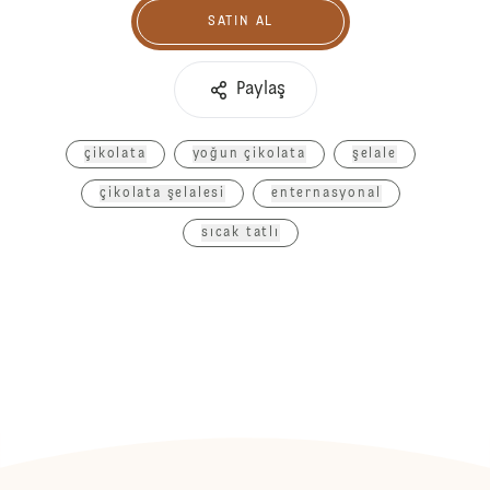
SATIN AL
Satın Al
Paylaş
çikolata
yoğun çikolata
şelale
çikolata şelalesi
enternasyonal
sıcak tatlı