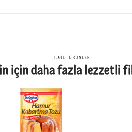
İLGILI ÜRÜNLER
in için daha fazla lezzetli f
FS (6 x 1kg poşette) Ham