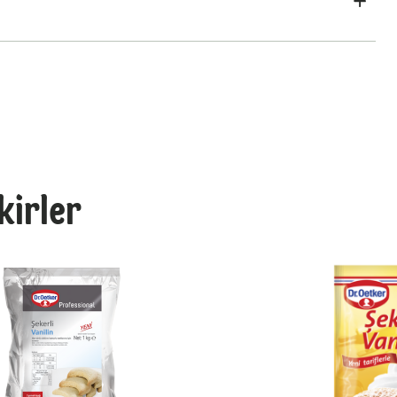
ikirler
ur Kabartma Tozu
Hamur Kabartma Tozu