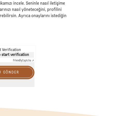
tikamızı
incele. Seninle nasıl iletişime
larınızı nasıl yöneteceğini, profilini
ebilirsin. Ayrıca onaylarını istediğin
 Verification
o start verification
Friendly
Captcha ⇗
U GÖNDER