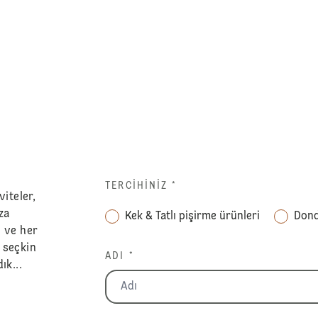
r
k
TERCIHINIZ
*
viteler,
za
Kek & Tatlı pişirme ürünleri
Dond
” ve her
, seçkin
ADI *
ık...