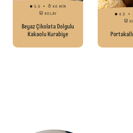
5.0
40 MIN
KOLAY
4.5
K
Beyaz Çikolata Dolgulu
Kakaolu Kurabiye
Portakall