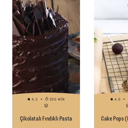
4.3
200 MIN
4.0
Çikolatalı Fındıklı Pasta
Cake Pops (