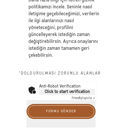
Daha fazla bilgi için lütfen
gizlilik
politikamızı
incele. Seninle nasıl
iletişime geçebileceğimizi, verilerin
ile ilgi alanlarınızı nasıl
yöneteceğini, profilini
güncelleyerek istediğin zaman
değiştirebilirsin. Ayrıca onaylarını
istediğin zaman tamamen geri
çekebilirsin.
*DOLDURULMASI ZORUNLU ALANLAR
Anti-Robot Verification
Click to start verification
Friendly
Captcha ⇗
FORMU GÖNDER