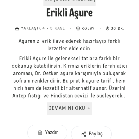
5.0
[
3
DEĞERLENDIRME
]
Erikli Aşure
YAKLAŞIK 4 - 5 KASE
KOLAY
30 DK.
Aşurenizi erik ilave ederek hazırlayıp farklı
lezzetler elde edin.
Erikli Aşure ile geleneksel tatlara farklı bir
dokunuş katabilirsin. Kırmızı eriklerin ferahlatıcı
aroması, Dr. Oetker aşure karışımıyla buluşarak
sofranı renklendirir. Bu pratik aşure tarifi, hem
hızlı hem de lezzetli bir alternatif sunar. Üzerini
Antep fıstığı ve Hindistan cevizi ile süsleyerek...
DEVAMINI OKU +
Yazdır
Paylaş