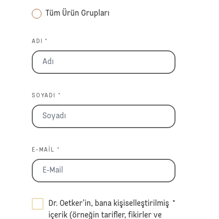
Tüm Ürün Grupları
ADI *
SOYADI *
E-MAIL *
Dr. Oetker’in, bana kişiselleştirilmiş
*
içerik (örneğin tarifler, fikirler ve