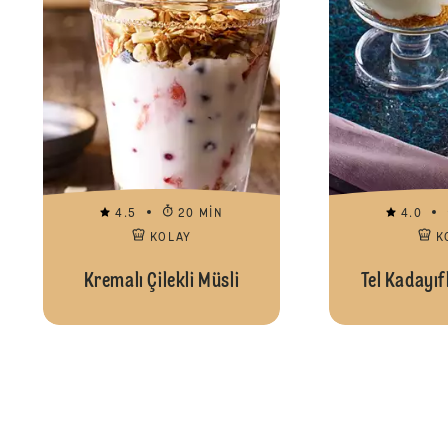
4.5
20 MIN
4.0
KOLAY
K
Kremalı Çilekli Müsli
Tel Kadayıf