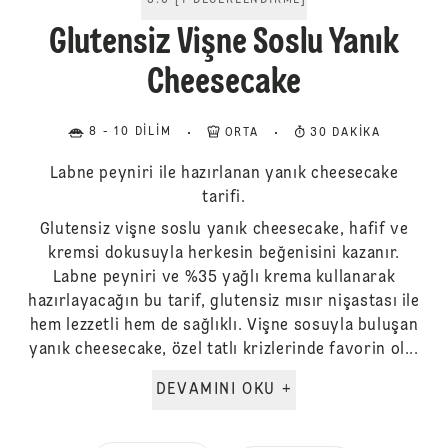
5.0
[
1
DEĞERLENDIRME
]
Glutensiz Vişne Soslu Yanık
Cheesecake
8 - 10 DILIM
ORTA
30 DAKIKA
Labne peyniri ile hazırlanan yanık cheesecake
tarifi.
Glutensiz vişne soslu yanık cheesecake, hafif ve
kremsi dokusuyla herkesin beğenisini kazanır.
Labne peyniri ve %35 yağlı krema kullanarak
hazırlayacağın bu tarif, glutensiz mısır nişastası ile
hem lezzetli hem de sağlıklı. Vişne sosuyla buluşan
yanık cheesecake, özel tatlı krizlerinde favorin ol...
DEVAMINI OKU +