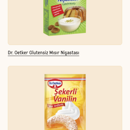
Dr. Oetker Glutensiz Mısır Nişastası