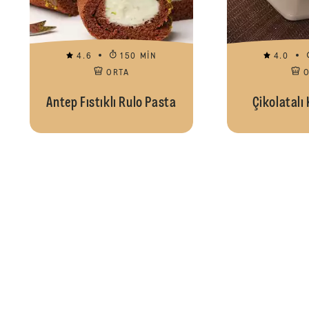
4.6
150 MIN
4.0
ORTA
Antep Fıstıklı Rulo Pasta
Çikolatalı