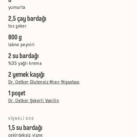
6
yumurta
2,5 çay bardağı
toz şeker
800 g
labne peyniri
2 su bardağı
%35 yağlı krema
2 yemek kaşığı
Dr. Oetker Glutensiz Mısır Nişastası
1 poşet
Dr. Oetker Şekerli Vanilin
VIŞNELI SOS
1,5 su bardağı
çekirdeksiz vişne