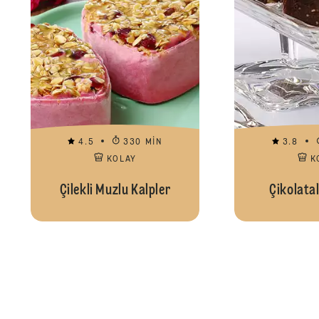
4.5
330 MIN
3.8
KOLAY
K
Çilekli Muzlu Kalpler
Çikolatal