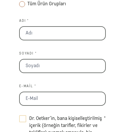
Tüm Ürün Grupları
ADI *
SOYADI *
E-MAIL *
Dr. Oetker’in, bana kişiselleştirilmiş
*
içerik (örneğin tarifler, fikirler ve