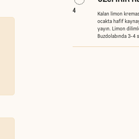
4
Kalan limon kremas
ocakta hafif kayna
yayın. Limon dilimle
Buzdolabında 3-4 sa