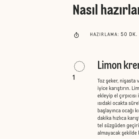
Nasıl hazırla
50
DK.
HAZIRLAMA
:
Limon krem
1
Toz şeker, nişasta 
iyice karıştırın. 
ekleyip el çırpıcısı 
ısıdaki ocakta sür
başlayınca ocağı kı
dakika hızlıca karı
tel süzgüden geçiri
almayacak şekilde 