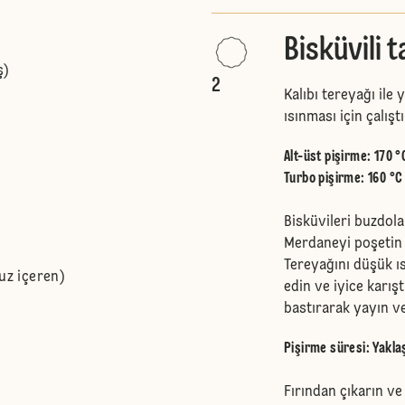
Bisküvili t
ş)
2
Kalıbı tereyağı ile 
ısınması için çalıştı
Alt-üst pişirme
:
170 °
Turbo pişirme
:
160 °C
Bisküvileri buzdola
Merdaneyi poşetin 
Tereyağını düşük ısı
uz içeren)
edin ve iyice karıştı
bastırarak yayın ve
Pişirme süresi: Yakla
Fırından çıkarın v