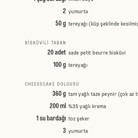
2
yumurta
50 g
tereyağı (küp şeklinde kesilmi
BISKÜVILI TABAN
20 adet
sade petit beurre bisküvi
100 g
tereyağı
CHEESECAKE DOLGUSU
360 g
tam yağlı taze peynir (çok az t
200 ml
%35 yağlı krema
1 su bardağı
toz şeker
3
yumurta