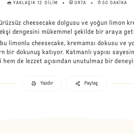
YAKLAŞIK 12 DILIM
ORTA
50 DAKIKA
pürüzsüz cheesecake dolgusu ve yoğun limon krem
ekşi dengesini mükemmel şekilde bir araya geti
an bu limonlu cheesecake, kremamsı dokusu ve 
ern bir dokunuş katıyor. Katmanlı yapısı sayesi
ci hem de lezzet açısından unutulmaz bir deney
Yazdır
Paylaş