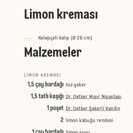
Limon kreması
Kelepçeli kalıp (Ø 26 cm)
Malzemeler
LIMON KREMASI
1,5 çay bardağı
toz şeker
1,5 tatlı kaşığı
Dr. Oetker Mısır Nişastası
1 poşet
Dr. Oetker Şekerli Vanilin
2
limon kabuğu rendesi
1 çay bardağı
limon suyu