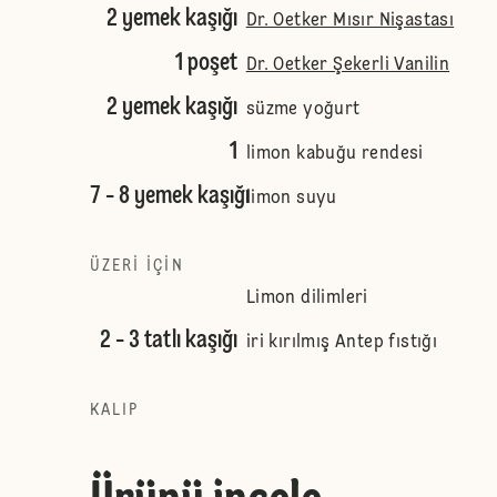
2 yemek kaşığı
Dr. Oetker Mısır Nişastası
1 poşet
Dr. Oetker Şekerli Vanilin
2 yemek kaşığı
süzme yoğurt
1
limon kabuğu rendesi
7 - 8 yemek kaşığı
limon suyu
ÜZERI IÇIN
Limon dilimleri
2 - 3 tatlı kaşığı
iri kırılmış Antep fıstığı
KALIP