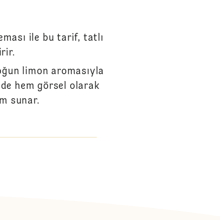
ası ile bu tarif, tatlı
rir.
yoğun limon aromasıyla
nde hem görsel olarak
im sunar.