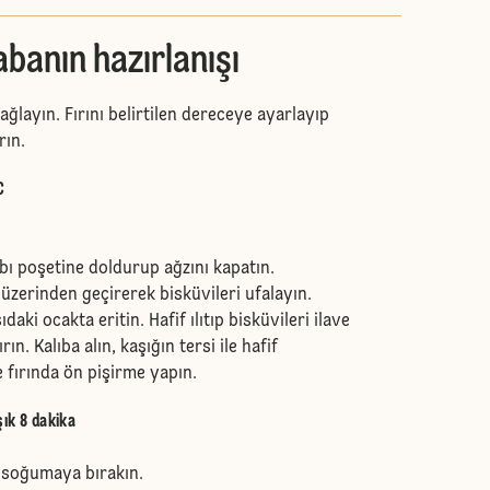
abanın hazırlanışı
yağlayın. Fırını belirtilen dereceye ayarlayıp
rın.
C
bı poşetine doldurup ağzını kapatın.
üzerinden geçirerek bisküvileri ufalayın.
daki ocakta eritin. Hafif ılıtıp bisküvileri ilave
rın. Kalıba alın, kaşığın tersi ile hafif
 fırında ön pişirme yapın.
şık 8 dakika
e soğumaya bırakın.