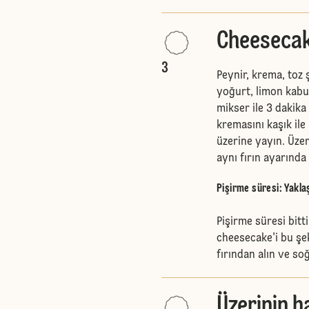
Cheesecak
3
Peynir, krema, toz 
yoğurt, limon kabu
mikser ile 3 dakika 
kremasını kaşık ile 
üzerine yayın. Üze
aynı fırın ayarında 
Pişirme süresi: Yakla
Pişirme süresi bitt
cheesecake'i bu şek
fırından alın ve s
Üzerinin h