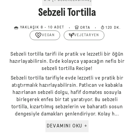
5.0
[
1
DEĞERLENDIRME
]
Sebzeli Tortilla
YAKLAŞIK 8 - 10 ADET
ORTA
120 DK.
VEGAN
VEJETARYEN
Sebzeli tortilla tarifi ile pratik ve lezzetli bir öğün
hazırlayabilirsin. Evde kolayca yapacağın nefis bir
sebzeli tortilla Recipe!
Sebzeli tortilla tarifiyle evde lezzetli ve pratik bir
atıştırmalık hazırlayabilirsin. Patlıcan ve kabakla
hazırlanan sebzeli dolgu, hafif domates sosuyla
birleşerek enfes bir tat yaratıyor. Bu sebzeli
tortilla, kızartılmış sebzelerin ve baharatlı sosun
dengesiyle damakları şenlendiriyor. Kolay h...
DEVAMINI OKU +