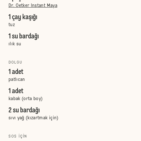
Dr. Oetker Instant Maya
1 çay kaşığı
tuz
1 su bardağı
ılık su
DOLGU
1 adet
patlıcan
1 adet
kabak (orta boy)
2 su bardağı
sıvı yağ (kızartmak için)
SOS IÇIN