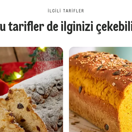
İLGILI TARIFLER
u tarifler de ilginizi çekebil
Nohut Köfteli Vegan Burger