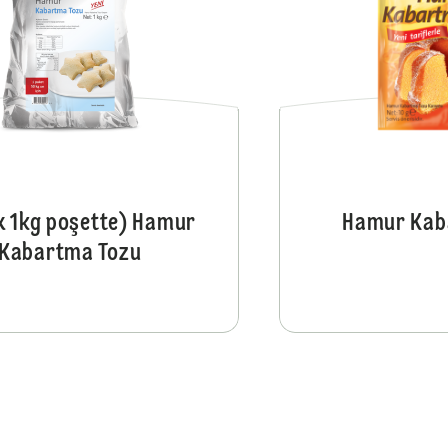
 x 1kg poşette) Hamur
Hamur Kab
Kabartma Tozu