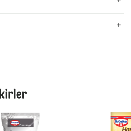
ikirler
Ekşi Maya