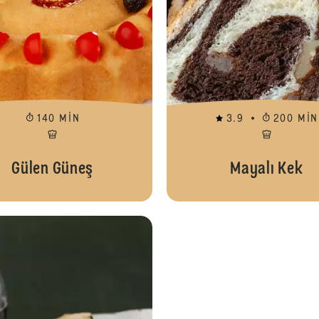
140 MIN
3.9
200 MIN
Gülen Güneş
Mayalı Kek
Twisted Donut (Kore Tatlısı)