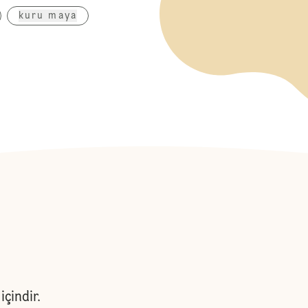
kuru maya
çindir.