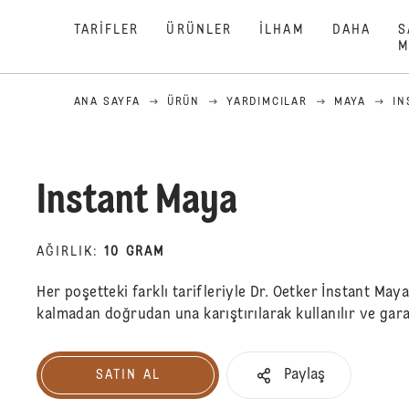
TARIFLER
ÜRÜNLER
İLHAM
DAHA
S
M
ANA SAYFA
ÜRÜN
YARDIMCILAR
MAYA
IN
Instant Maya
AĞIRLIK
:
10 GRAM
Her poşetteki farklı tarifleriyle Dr. Oetker İnstant Ma
kalmadan doğrudan una karıştırılarak kullanılır ve gara
Paylaş
SATIN AL
Satın Al