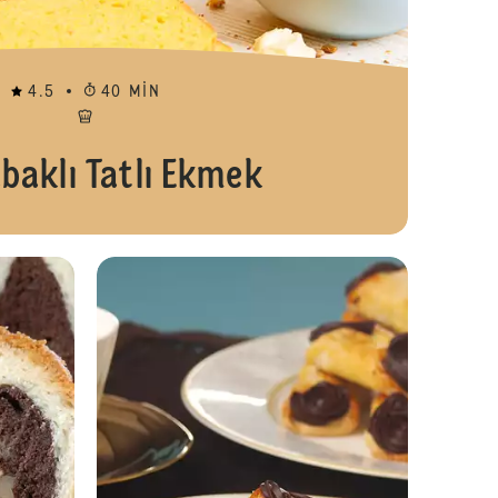
4.5
40 MIN
abaklı Tatlı Ekmek
Gülen Güneş
Mayalı Kek