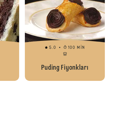
5.0
100 MIN
Puding Fiyonkları
Tam Buğday Unlu Zeytinli Ekmek