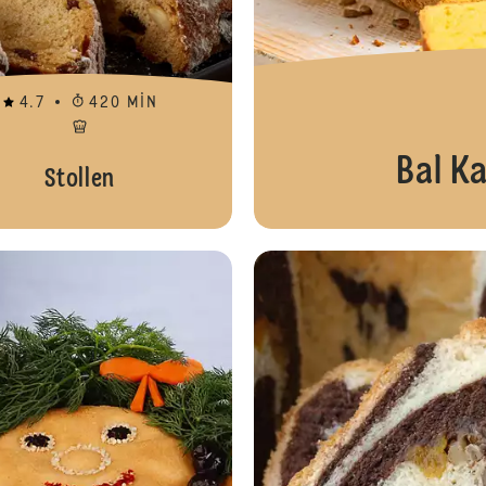
4.7
420 MIN
Bal K
Stollen
Cheeseburger Muffin