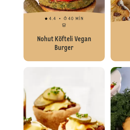
4.4
40 MIN
Nohut Köfteli Vegan
Burger