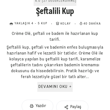
4.0
[
27
DEĞERLENDIRME
]
Şeftalili Kup
YAKLAŞIK 4 - 5 KUP
KOLAY
40 DAKIKA
Crème Olé, şeftali ve badem ile hazırlanan kup
tarifi.
Şeftalili kup, şeftali ve bademin enfes buluşmasıyla
hazırlanan hafif ve lezzetli bir tatlıdır. Crème Olé ile
kolayca yapılan bu şeftalili kup tarifi, karamelize
şeftalilerin tadını çıkarırken bademin kremamsı
dokusunu da hissedebilirsin. Pratik hazırlığı ve
ferah lezzetiyle güzel bir tatlı alter...
DEVAMINI OKU +
Yazdır
Paylaş