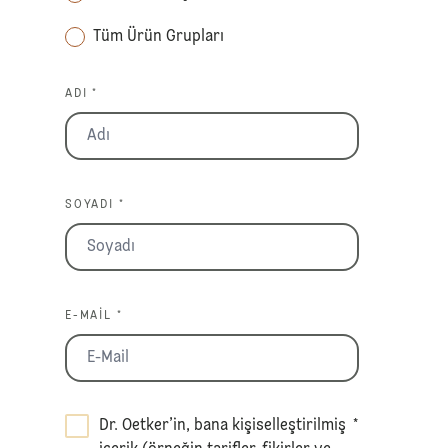
Tüm Ürün Grupları
ADI *
SOYADI *
E-MAIL *
Dr. Oetker’in, bana kişiselleştirilmiş
*