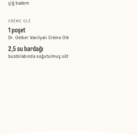
çiğ badem
CRÈME OLÉ
1 poşet
Dr. Oetker Vanilyalı Crème Olé
2,5 su bardağı
buzdolabında soğutulmuş süt