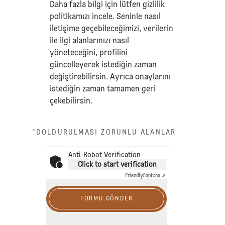
Daha fazla bilgi için lütfen
gizlilik
politikamızı
incele. Seninle nasıl
iletişime geçebileceğimizi, verilerin
ile ilgi alanlarınızı nasıl
yöneteceğini, profilini
güncelleyerek istediğin zaman
değiştirebilirsin. Ayrıca onaylarını
istediğin zaman tamamen geri
çekebilirsin.
*DOLDURULMASI ZORUNLU ALANLAR
Anti-Robot Verification
Click to start verification
Friendly
Captcha ⇗
FORMU GÖNDER