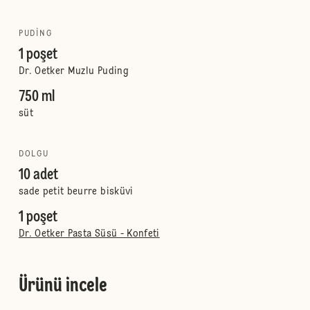
PUDING
1 poşet
Dr. Oetker Muzlu Puding
750 ml
süt
DOLGU
10 adet
sade petit beurre bisküvi
1 poşet
Dr. Oetker Pasta Süsü - Konfeti
Ürünü incele