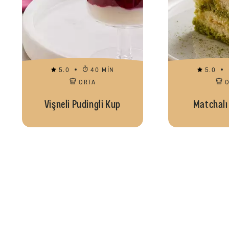
5.0
40 MIN
5.0
ORTA
Vişneli Pudingli Kup
Matchalı