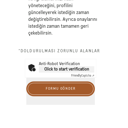
yöneteceğini, profilini
güncelleyerek istediğin zaman
değiştirebilirsin. Ayrıca onaylarını
istediğin zaman tamamen geri
çekebilirsin.
*DOLDURULMASI ZORUNLU ALANLAR
Anti-Robot Verification
Click to start verification
Friendly
Captcha ⇗
FORMU GÖNDER