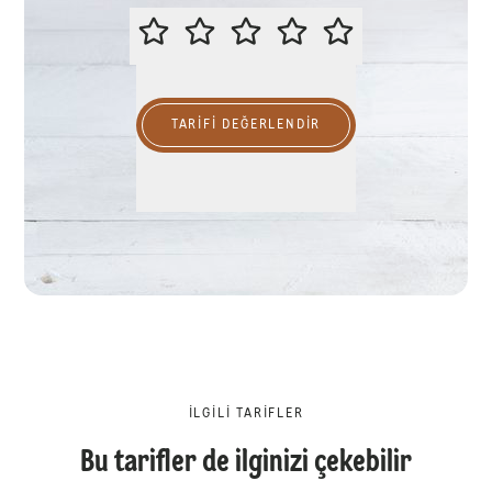
LÜTFEN BU TARİFİ DEĞERLENDİR
TARIFI DEĞERLENDİR
İLGILI TARIFLER
Bu tarifler de ilginizi çekebilir