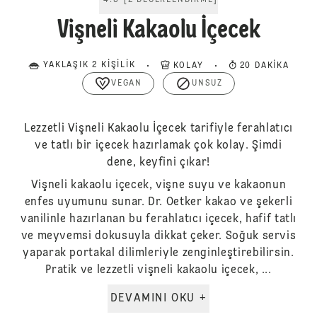
4.5
[
2
DEĞERLENDIRME
]
Vişneli Kakaolu İçecek
YAKLAŞIK 2 KIŞILIK
KOLAY
20 DAKIKA
VEGAN
UNSUZ
Lezzetli Vişneli Kakaolu İçecek tarifiyle ferahlatıcı
ve tatlı bir içecek hazırlamak çok kolay. Şimdi
dene, keyfini çıkar!
Vişneli kakaolu içecek, vişne suyu ve kakaonun
enfes uyumunu sunar. Dr. Oetker kakao ve şekerli
vanilinle hazırlanan bu ferahlatıcı içecek, hafif tatlı
ve meyvemsi dokusuyla dikkat çeker. Soğuk servis
yaparak portakal dilimleriyle zenginleştirebilirsin.
Pratik ve lezzetli vişneli kakaolu içecek, ...
DEVAMINI OKU +