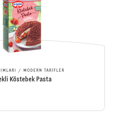
Köstebek Past
ŞIMLARI
/
MODERN TARIFLER
lekli Köstebek Pasta