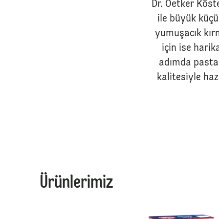
Dr. Oetker Köst
ile büyük küçü
yumuşacık kırmı
için ise harik
adımda pastane
kalitesiyle ha
Ürünlerimiz