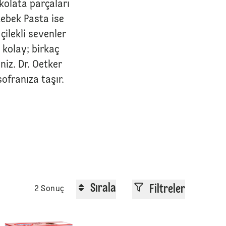
kolata parçaları
tebek Pasta ise
çilekli sevenler
k kolay; birkaç
niz. Dr. Oetker
ofranıza taşır.
Sırala
Filtreler
2 Sonuç