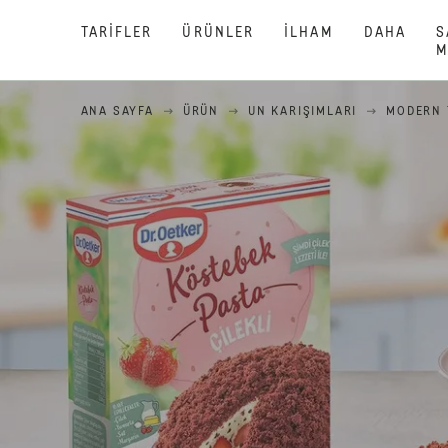
TARIFLER
ÜRÜNLER
İLHAM
DAHA
S
M
ANA SAYFA
ÜRÜN
UN KARIŞIMLARI
MODERN 