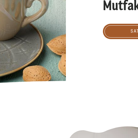
Mutfak
Satın al
SA