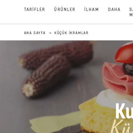
TARIFLER
ÜRÜNLER
İLHAM
DAHA
S
M
ANA SAYFA
KÜÇÜK İKRAMLAR
Ku
Küç