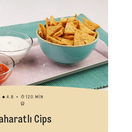
4.8
120 MIN
aharatlı Cips