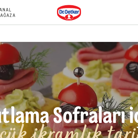
Dr. Oetker
ANAL
AĞAZA
tlama Sofraları i
ük ikramlık tari