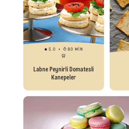
5.0
80 MIN
Labne Peynirli Domatesli
Kanepeler