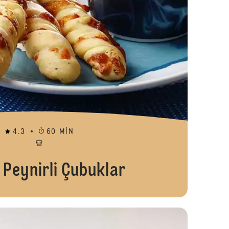
4.3
60 MIN
i Peynirli Çubuklar
Tatlı Hamburg