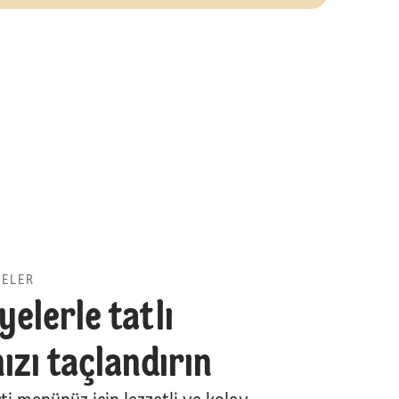
YELER
yelerle tatlı
ızı taçlandırın