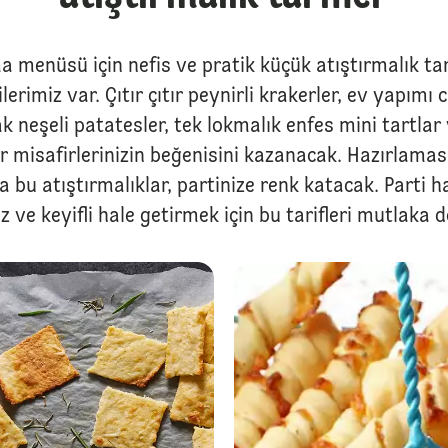
a menüsü için nefis ve pratik küçük atıştırmalık tar
lerimiz var. Çıtır çıtır peynirli krakerler, ev yapımı 
k neşeli patatesler, tek lokmalık enfes mini tartlar v
r misafirlerinizin beğenisini kazanacak. Hazırlaması
 bu atıştırmalıklar, partinize renk katacak. Parti haz
z ve keyifli hale getirmek için bu tarifleri mutlaka 
Labne Peynirli Domatesli Kanepeler