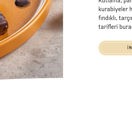
Kutlama, par
kurabiyeler h
fındıklı, tarç
tarifleri bur
İncele
İ