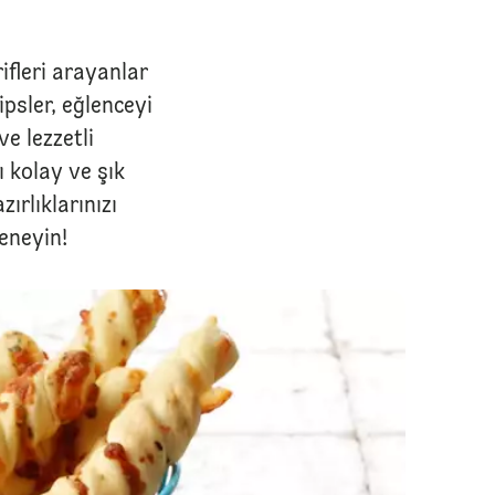
ifleri arayanlar
cipsler, eğlenceyi
e lezzetli
 kolay ve şık
ırlıklarınızı
deneyin!
Peynirli Kraker