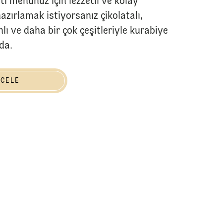
ti menünüz için lezzetli ve kolay
azırlamak istiyorsanız çikolatalı,
ınlı ve daha bir çok çeşitleriyle kurabiye
ada.
NCELE