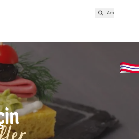
Ara
çin
fler