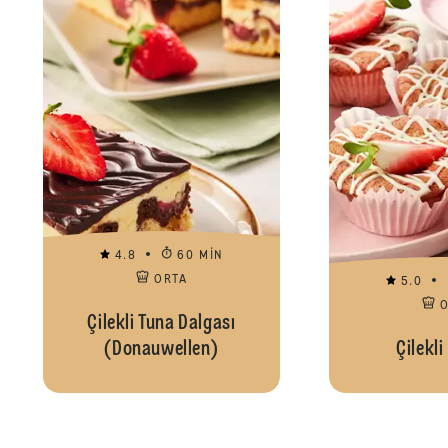
4.8
60 MIN
ORTA
5.0
Çilekli Tuna Dalgası
(Donauwellen)
Çilekli