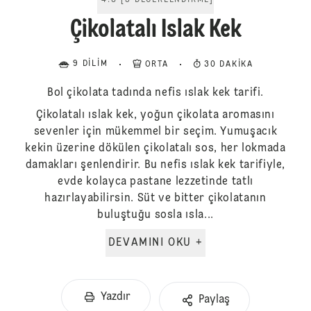
4.8
[
5
DEĞERLENDIRME
]
Çikolatalı Islak Kek
9 DILIM
ORTA
30 DAKIKA
Bol çikolata tadında nefis ıslak kek tarifi.
Çikolatalı ıslak kek, yoğun çikolata aromasını
sevenler için mükemmel bir seçim. Yumuşacık
kekin üzerine dökülen çikolatalı sos, her lokmada
damakları şenlendirir. Bu nefis ıslak kek tarifiyle,
evde kolayca pastane lezzetinde tatlı
hazırlayabilirsin. Süt ve bitter çikolatanın
buluştuğu sosla ısla...
DEVAMINI OKU +
Yazdır
Paylaş