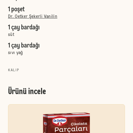
1 poşet
Dr. Oetker Şekerli Vanilin
1 çay bardağı
süt
1 çay bardağı
sıvı yağ
KALIP
Ürünü incele