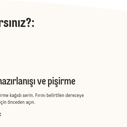
rsınız?
:
zırlanışı ve pişirme
irme kağıdı serin. Fırını belirtilen dereceye
için önceden açın.
C