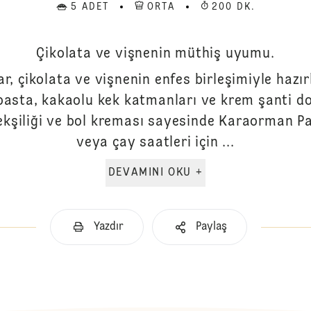
5 ADET
ORTA
200 DK.
Çikolata ve vişnenin müthiş uyumu.
, çikolata ve vişnenin enfes birleşimiyle hazırl
ik pasta, kakaolu kek katmanları ve krem şanti 
 ekşiliği ve bol kreması sayesinde Karaorman Pa
veya çay saatleri için ...
DEVAMINI OKU +
Yazdır
Paylaş