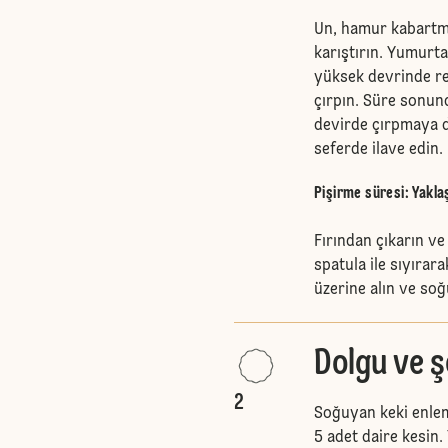
Un, hamur kabartma
karıştırın. Yumurta
yüksek devrinde re
çırpın. Süre sonund
devirde çırpmaya d
seferde ilave edin. 
Pişirme süresi: Yakla
Fırından çıkarın ve 
spatula ile sıyırara
üzerine alın ve so
Dolgu ve ş
2
Soğuyan keki enlem
5 adet daire kesin.