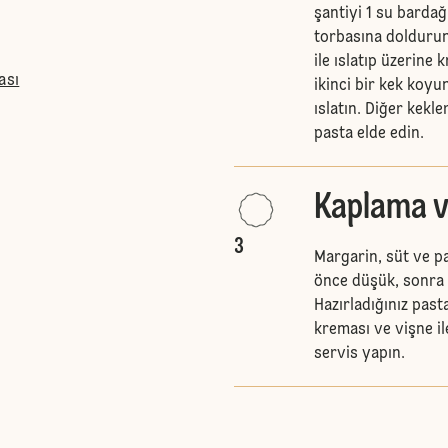
şantiyi 1 su bardağ
torbasına doldurun.
ile ıslatıp üzerine 
ası
ikinci bir kek koyu
ıslatın. Diğer kekle
pasta elde edin.
Kaplama v
3
Margarin, süt ve pa
önce düşük, sonra 
Hazırladığınız past
kreması ve vişne il
servis yapın.