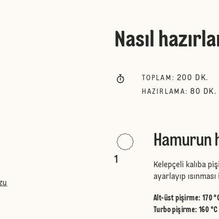
Nasıl hazırla
200
DK.
TOPLAM
:
80
DK.
HAZIRLAMA
:
Hamurun ha
1
Kelepçeli kalıba piş
ayarlayıp ısınması 
zu
Alt-üst pişirme
:
170 °
Turbo pişirme
:
160 °C