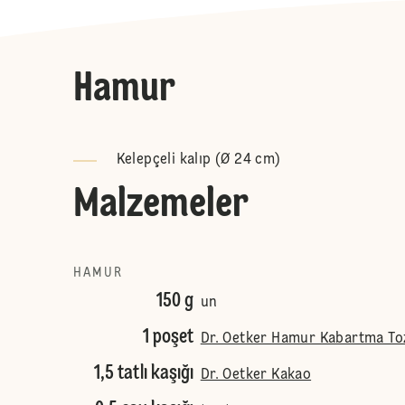
Hamur
Kelepçeli kalıp (Ø 24 cm)
Malzemeler
HAMUR
150 g
un
1 poşet
Dr. Oetker Hamur Kabartma To
1,5 tatlı kaşığı
Dr. Oetker Kakao