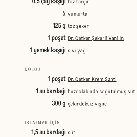
0,5 çay kaşığı
toz tarçın
5
yumurta
125 g
toz şeker
1 poşet
Dr. Oetker Şekerli Vanilin
1 yemek kaşığı
sıvı yağ
DOLGU
1 poşet
Dr. Oetker Krem Şanti
1 su bardağı
buzdolabında soğutulmuş süt
300 g
çekirdeksiz vişne
ISLATMAK IÇIN
1,5 su bardağı
süt