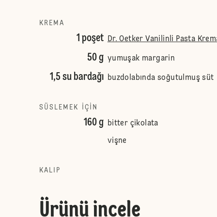
KREMA
1 poşet
Dr. Oetker Vanilinli Pasta Krem
50 g
yumuşak margarin
1,5 su bardağı
buzdolabında soğutulmuş süt
SÜSLEMEK IÇIN
160 g
bitter çikolata
vişne
KALIP
Ürünü incele