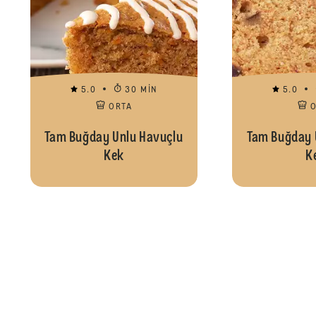
5.0
30 MIN
5.0
ORTA
Tam Buğday Unlu Havuçlu
Tam Buğday 
Kek
K