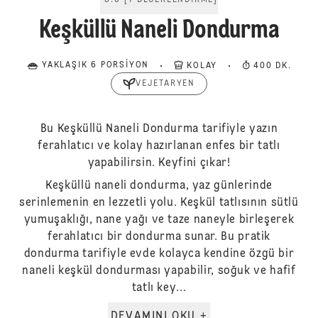
5.0
[
1
DEĞERLENDIRME
]
Keşküllü Naneli Dondurma
YAKLAŞIK 6 PORSIYON
KOLAY
400 DK.
VEJETARYEN
Bu Keşküllü Naneli Dondurma tarifiyle yazın
ferahlatıcı ve kolay hazırlanan enfes bir tatlı
yapabilirsin. Keyfini çıkar!
Keşküllü naneli dondurma, yaz günlerinde
serinlemenin en lezzetli yolu. Keşkül tatlısının sütlü
yumuşaklığı, nane yağı ve taze naneyle birleşerek
ferahlatıcı bir dondurma sunar. Bu pratik
dondurma tarifiyle evde kolayca kendine özgü bir
naneli keşkül dondurması yapabilir, soğuk ve hafif
tatlı key...
DEVAMINI OKU +