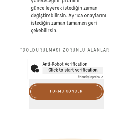
yöneteceğini, profilini
güncelleyerek istediğin zaman
değiştirebilirsin. Ayrıca onaylarını
istediğin zaman tamamen geri
çekebilirsin.
*DOLDURULMASI ZORUNLU ALANLAR
Anti-Robot Verification
Click to start verification
Friendly
Captcha ⇗
FORMU GÖNDER