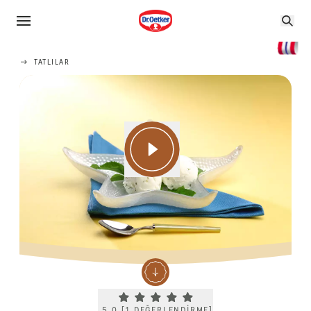
TATLILAR
Current rating 5.0. Click to rate.