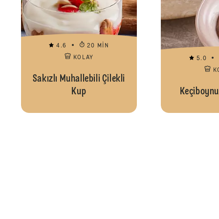
4.6
20 MIN
KOLAY
5.0
K
Sakızlı Muhallebili Çilekli
Kup
Keçiboynu