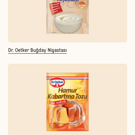
Dr. Oetker Buğday Nişastası