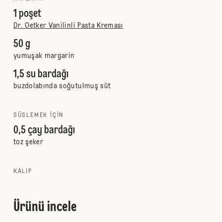
1 poşet
Dr. Oetker Vanilinli Pasta Kreması
50 g
yumuşak margarin
1,5 su bardağı
buzdolabında soğutulmuş süt
SÜSLEMEK IÇIN
0,5 çay bardağı
toz şeker
KALIP
Ürünü incele