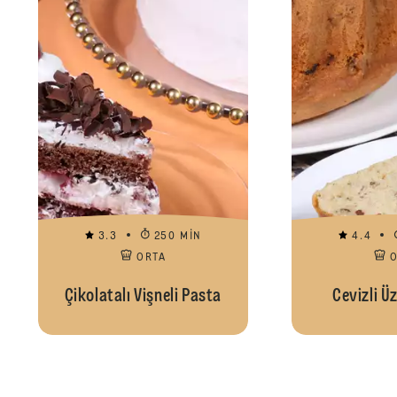
3.3
250 MIN
4.4
ORTA
Çikolatalı Vişneli Pasta
Cevizli Ü