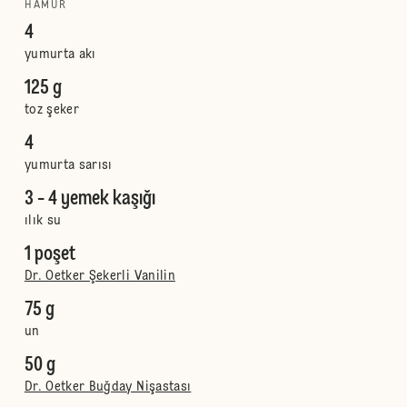
HAMUR
4
yumurta akı
125 g
toz şeker
4
yumurta sarısı
3 - 4 yemek kaşığı
ılık su
1 poşet
Dr. Oetker Şekerli Vanilin
75 g
un
50 g
Dr. Oetker Buğday Nişastası