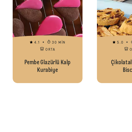
4.1
30 MIN
5.0
ORTA
Pembe Glazürlü Kalp
Çikolatal
Kurabiye
Bisc