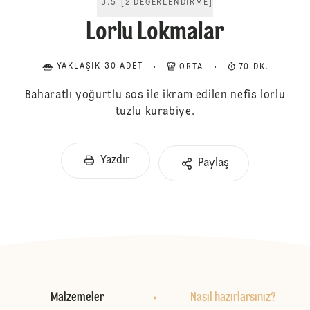
3.5
[
2
DEĞERLENDIRME
]
Lorlu Lokmalar
YAKLAŞIK 30 ADET
ORTA
70 DK.
Baharatlı yoğurtlu sos ile ikram edilen nefis lorlu
tuzlu kurabiye.
Yazdır
Paylaş
Malzemeler
Nasıl hazırlarsınız?