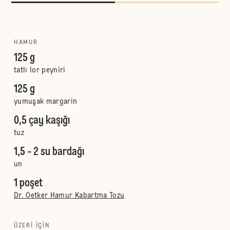
HAMUR
125 g
tatlı lor peyniri
125 g
yumuşak margarin
0,5 çay kaşığı
tuz
1,5 - 2 su bardağı
un
1 poşet
Dr. Oetker Hamur Kabartma Tozu
ÜZERI IÇIN