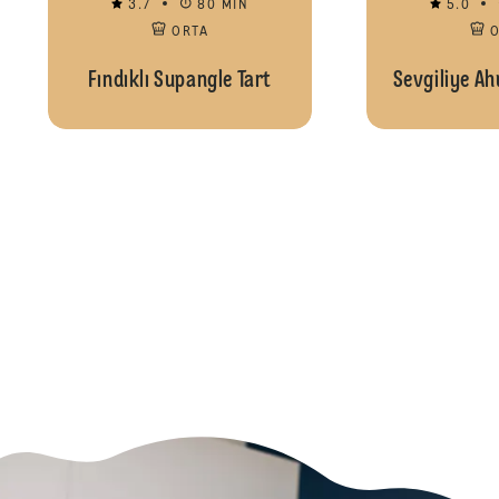
3.7
80 MIN
5.0
ORTA
Fındıklı Supangle Tart
Sevgiliye Ah