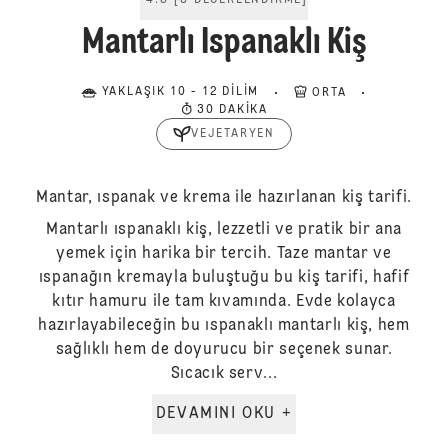
4.8
[
8
DEĞERLENDIRME
]
Mantarlı Ispanaklı Kiş
YAKLAŞIK 10 - 12 DILIM
ORTA
30 DAKIKA
VEJETARYEN
Mantar, ıspanak ve krema ile hazırlanan kiş tarifi.
Mantarlı ıspanaklı kiş, lezzetli ve pratik bir ana
yemek için harika bir tercih. Taze mantar ve
ıspanağın kremayla buluştuğu bu kiş tarifi, hafif
kıtır hamuru ile tam kıvamında. Evde kolayca
hazırlayabileceğin bu ıspanaklı mantarlı kiş, hem
sağlıklı hem de doyurucu bir seçenek sunar.
Sıcacık serv...
DEVAMINI OKU +