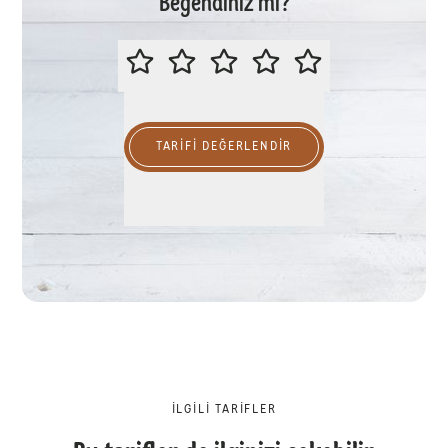
Beğendiniz mi?
LÜTFEN BU TARİFİ DEĞERLENDİR
TARIFI DEĞERLENDİR
İLGILI TARIFLER