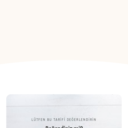
LÜTFEN BU TARİFİ DEĞERLENDİRİN