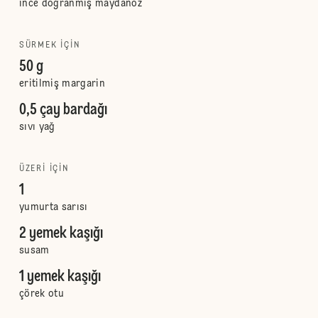
ince doğranmış maydanoz
SÜRMEK IÇIN
50 g
eritilmiş margarin
0,5 çay bardağı
sıvı yağ
ÜZERI IÇIN
1
yumurta sarısı
2 yemek kaşığı
susam
1 yemek kaşığı
çörek otu