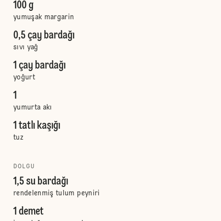
100 g
yumuşak margarin
0,5 çay bardağı
sıvı yağ
1 çay bardağı
yoğurt
1
yumurta akı
1 tatlı kaşığı
tuz
DOLGU
1,5 su bardağı
rendelenmiş tulum peyniri
1 demet