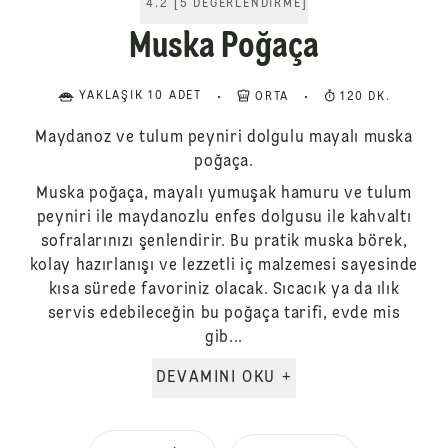
4.2
[
5
DEĞERLENDIRME
]
Muska Poğaça
YAKLAŞIK 10 ADET
ORTA
120 DK.
Maydanoz ve tulum peyniri dolgulu mayalı muska
poğaça.
Muska poğaça, mayalı yumuşak hamuru ve tulum
peyniri ile maydanozlu enfes dolgusu ile kahvaltı
sofralarınızı şenlendirir. Bu pratik muska börek,
kolay hazırlanışı ve lezzetli iç malzemesi sayesinde
kısa sürede favoriniz olacak. Sıcacık ya da ılık
servis edebileceğin bu poğaça tarifi, evde mis
gib...
DEVAMINI OKU +