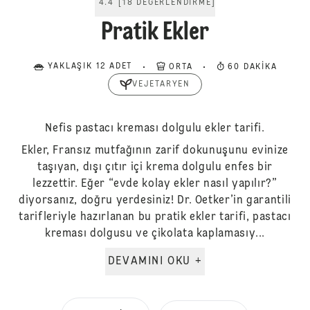
4.4
[
18
DEĞERLENDIRME
]
Pratik Ekler
YAKLAŞIK 12 ADET
ORTA
60 DAKIKA
VEJETARYEN
Nefis pastacı kreması dolgulu ekler tarifi.
Ekler, Fransız mutfağının zarif dokunuşunu evinize
taşıyan, dışı çıtır içi krema dolgulu enfes bir
lezzettir. Eğer “evde kolay ekler nasıl yapılır?”
diyorsanız, doğru yerdesiniz! Dr. Oetker’in garantili
tarifleriyle hazırlanan bu pratik ekler tarifi, pastacı
kreması dolgusu ve çikolata kaplamasıy...
DEVAMINI OKU +