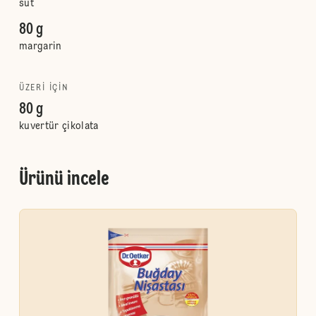
süt
80 g
margarin
ÜZERI IÇIN
80 g
kuvertür çikolata
Ürünü incele