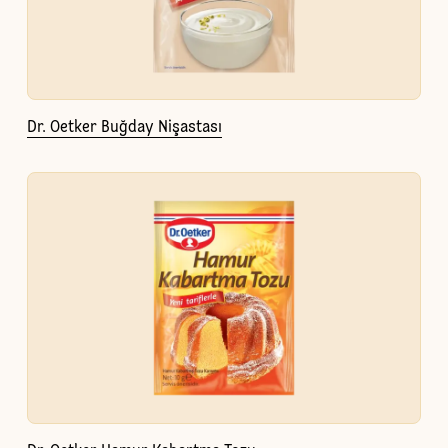
Dr. Oetker Buğday Nişastası