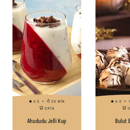
4.5
30 MIN
4.0
ORTA
Ahududu Jelli Kup
Bulut 