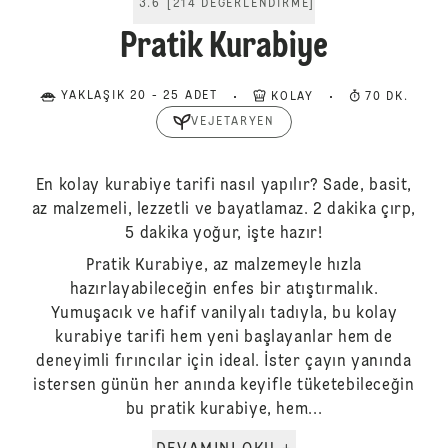
3.6
[
214
DEĞERLENDIRME
]
Pratik Kurabiye
YAKLAŞIK 20 - 25 ADET
KOLAY
70 DK.
VEJETARYEN
En kolay kurabiye tarifi nasıl yapılır? Sade, basit,
az malzemeli, lezzetli ve bayatlamaz. 2 dakika çırp,
5 dakika yoğur, işte hazır!
Pratik Kurabiye, az malzemeyle hızla
hazırlayabileceğin enfes bir atıştırmalık.
Yumuşacık ve hafif vanilyalı tadıyla, bu kolay
kurabiye tarifi hem yeni başlayanlar hem de
deneyimli fırıncılar için ideal. İster çayın yanında
istersen günün her anında keyifle tüketebileceğin
bu pratik kurabiye, hem...