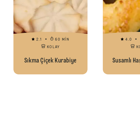
2.1
60 MIN
4.0
KOLAY
K
Sıkma Çiçek Kurabiye
Susamlı Haş