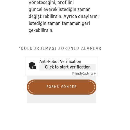
yöneteceğini, profilini
güncelleyerek istediğin zaman
değiştirebilirsin. Ayrıca onaylarını
istediğin zaman tamamen geri
çekebilirsin.
*DOLDURULMASI ZORUNLU ALANLAR
Anti-Robot Verification
Click to start verification
Friendly
Captcha ⇗
FORMU GÖNDER