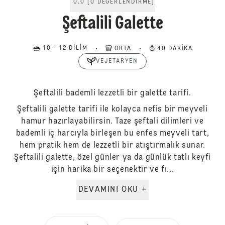
0.0
[
0
DEĞERLENDIRME
]
Şeftalili Galette
10 - 12 DILIM
ORTA
40 DAKIKA
VEJETARYEN
Şeftalili bademli lezzetli bir galette tarifi.
Şeftalili galette tarifi ile kolayca nefis bir meyveli
hamur hazırlayabilirsin. Taze şeftali dilimleri ve
bademli iç harcıyla birleşen bu enfes meyveli tart,
hem pratik hem de lezzetli bir atıştırmalık sunar.
Şeftalili galette, özel günler ya da günlük tatlı keyfi
için harika bir seçenektir ve fı...
DEVAMINI OKU +