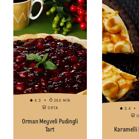
4.3
250 MIN
ORTA
3.4
Orman Meyveli Pudingli
Tart
Karamelli 