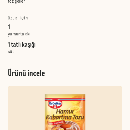
toz şeker
ÜZERI IÇIN
1
yumurta akı
1 tatlı kaşığı
süt
Ürünü incele