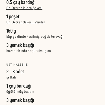
0,5 çay bardağı
Dr. Oetker Pudra Şekeri
1 poşet
Dr. Oetker Şekerli Vanilin
150 g
küp şeklinde kesilmiş soğuk tereyağı
3 yemek kaşığı
buzdolabında soğutulmuş su
ÜST MALZEME
2 - 3 adet
şeftali
1 çay bardağı
öğütülmüş badem
3 yemek kaşığı