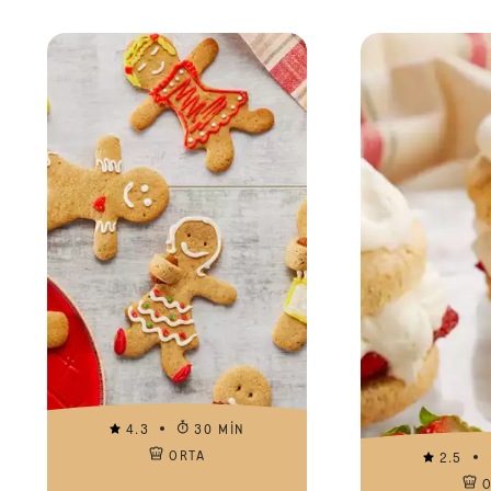
4.3
30 MIN
ORTA
2.5