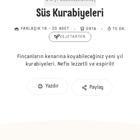
5.0
[
1
DEĞERLENDIRME
]
Süs Kurabiyeleri
YAKLAŞIK 18 - 20 ADET
ORTA
70 DK.
VEJETARYEN
Fincanların kenarına koyabileceğiniz yeni yıl
kurabiyeleri. Nefis lezzetli ve espirili!
Yazdır
Paylaş