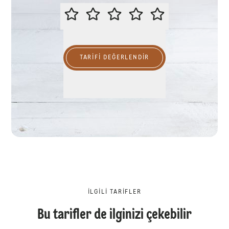
LÜTFEN BU TARİFİ DEĞERLENDİR
TARIFI DEĞERLENDİR
İLGILI TARIFLER
Bu tarifler de ilginizi çekebilir