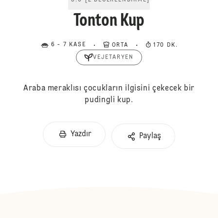
5.0
[
2
DEĞERLENDIRME
]
Tonton Kup
6 - 7 KASE
ORTA
170 DK.
VEJETARYEN
Araba meraklısı çocukların ilgisini çekecek bir
pudingli kup.
Yazdır
Paylaş