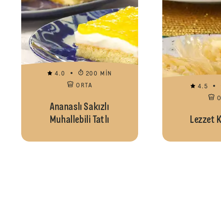
4.0
200 MIN
ORTA
4.5
Ananaslı Sakızlı
Muhallebili Tatlı
Lezzet K