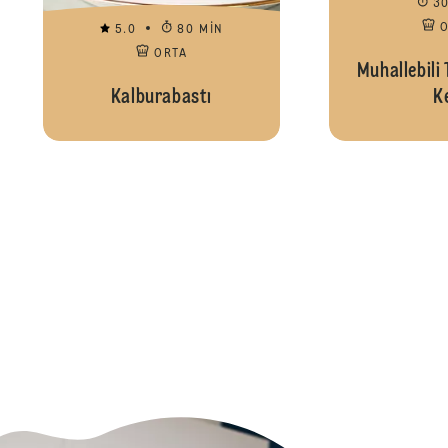
3
5.0
80 MIN
ORTA
Muhallebili 
Kalburabastı
K