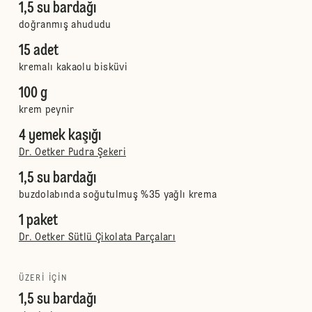
1,5 su bardağı
doğranmış ahududu
15 adet
kremalı kakaolu bisküvi
100 g
krem peynir
4 yemek kaşığı
Dr. Oetker Pudra Şekeri
1,5 su bardağı
buzdolabında soğutulmuş %35 yağlı krema
1 paket
Dr. Oetker Sütlü Çikolata Parçaları
ÜZERI IÇIN
1,5 su bardağı