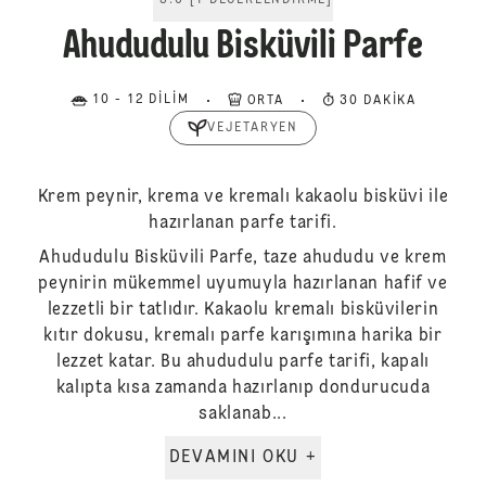
5.0
[
1
DEĞERLENDIRME
]
Ahududulu Bisküvili Parfe
10 - 12 DILIM
ORTA
30 DAKIKA
VEJETARYEN
Krem peynir, krema ve kremalı kakaolu bisküvi ile
hazırlanan parfe tarifi.
Ahududulu Bisküvili Parfe, taze ahududu ve krem
peynirin mükemmel uyumuyla hazırlanan hafif ve
lezzetli bir tatlıdır. Kakaolu kremalı bisküvilerin
kıtır dokusu, kremalı parfe karışımına harika bir
lezzet katar. Bu ahududulu parfe tarifi, kapalı
kalıpta kısa zamanda hazırlanıp dondurucuda
saklanab...
DEVAMINI OKU +