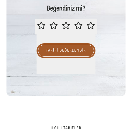
Beğendiniz mi?
LÜTFEN BU TARİFİ DEĞERLENDİR
TARIFI DEĞERLENDİR
İLGILI TARIFLER