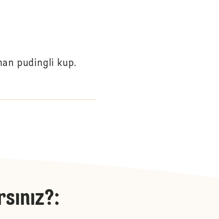
nan pudingli kup.
rsınız?
: