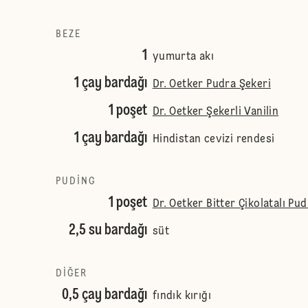
BEZE
1
yumurta akı
1 çay bardağı
Dr. Oetker Pudra Şekeri
1 poşet
Dr. Oetker Şekerli Vanilin
1 çay bardağı
Hindistan cevizi rendesi
PUDING
1 poşet
Dr. Oetker Bitter Çikolatalı Pu
2,5 su bardağı
süt
DIĞER
0,5 çay bardağı
fındık kırığı