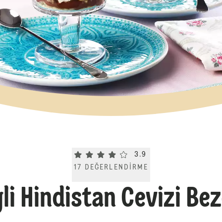
Current rating 3.9. Click to rate.
3.9
17
DEĞERLENDIRME
li Hindistan Cevizi Bez