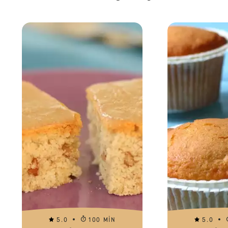
5.0
100 MIN
5.0