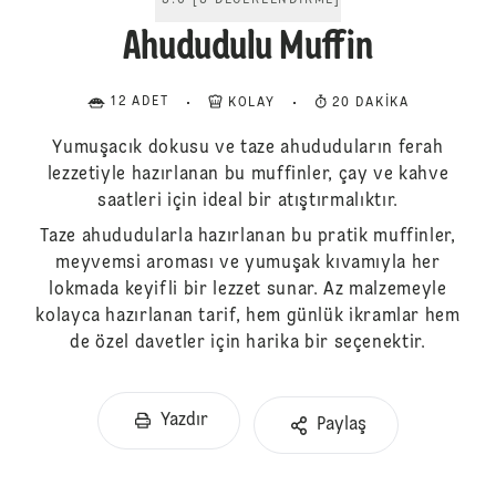
5.0
[
3
DEĞERLENDIRME
]
Ahududulu Muffin
12 ADET
KOLAY
20 DAKIKA
Yumuşacık dokusu ve taze ahududuların ferah
lezzetiyle hazırlanan bu muffinler, çay ve kahve
saatleri için ideal bir atıştırmalıktır.
Taze ahududularla hazırlanan bu pratik muffinler,
meyvemsi aroması ve yumuşak kıvamıyla her
lokmada keyifli bir lezzet sunar. Az malzemeyle
kolayca hazırlanan tarif, hem günlük ikramlar hem
de özel davetler için harika bir seçenektir.
Yazdır
Paylaş