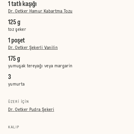
1 tatlı kaşığı
Dr. Oetker Hamur Kabartma Tozu
125 g
toz şeker
1 poşet
Dr. Oetker Şekerli Vanilin
175 g
yumuşak tereyağı veya margarin
3
yumurta
ÜZERI IÇIN
Dr. Oetker Pudra Şekeri
KALIP