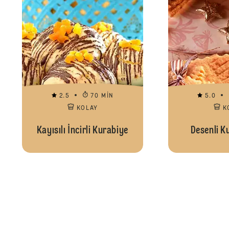
2.5
70 MIN
5.0
KOLAY
K
Kayısılı İncirli Kurabiye
Desenli K