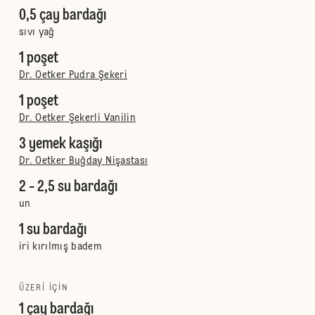
0,5 çay bardağı
sıvı yağ
1 poşet
Dr. Oetker Pudra Şekeri
1 poşet
Dr. Oetker Şekerli Vanilin
3 yemek kaşığı
Dr. Oetker Buğday Nişastası
2 - 2,5 su bardağı
un
1 su bardağı
iri kırılmış badem
ÜZERI IÇIN
1 çay bardağı