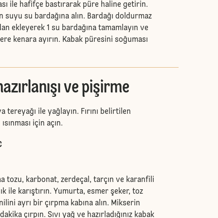
sı ile hafifçe bastırarak püre haline getirin.
en suyu su bardağına alın. Bardağı doldurmaz
dan ekleyerek 1 su bardağına tamamlayın ve
ere kenara ayırın. Kabak püresini soğuması
zırlanışı ve pişirme
 tereyağı ile yağlayın. Fırını belirtilen
ısınması için açın.
C
tozu, karbonat, zerdeçal, tarçın ve karanfili
ık ile karıştırın. Yumurta, esmer şeker, toz
ilini ayrı bir çırpma kabına alın. Mikserin
akika çırpın. Sıvı yağ ve hazırladığınız kabak