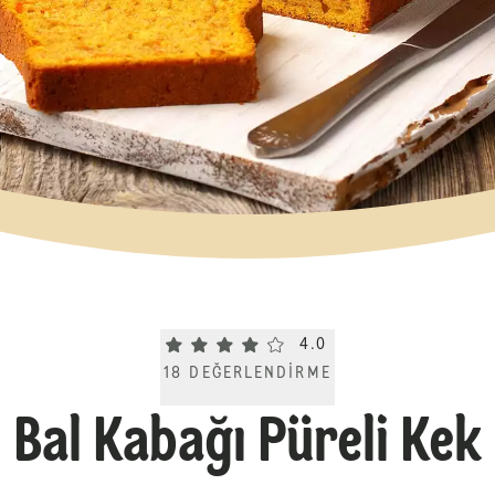
Current rating 4.0. Click to rate.
4.0
18
DEĞERLENDIRME
Bal Kabağı Püreli Kek