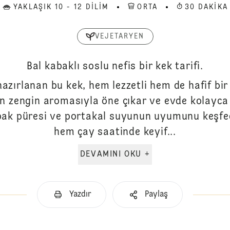
YAKLAŞIK 10 - 12 DILIM
ORTA
30 DAKIKA
VEJETARYEN
Bal kabaklı soslu nefis bir kek tarifi.
hazırlanan bu kek, hem lezzetli hem de hafif bir
rın zengin aromasıyla öne çıkar ve evde kolayca 
Kabak püresi ve portakal suyunun uyumunu keşf
hem çay saatinde keyif...
DEVAMINI OKU +
Yazdır
Paylaş