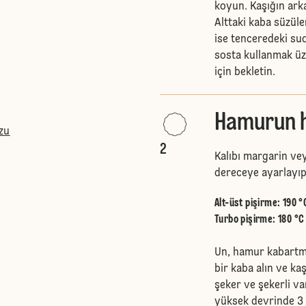
koyun. Kaşığın arka
Alttaki kaba süzül
ise tenceredeki su
sosta kullanmak üz
için bekletin.
Hamurun ha
zu
2
Kalıbı margarin veya
dereceye ayarlayıp 
Alt-üst pişirme
:
190 °
Turbo pişirme
:
180 °C
Un, hamur kabartma 
bir kaba alın ve kaş
şeker ve şekerli van
yüksek devrinde 3 d