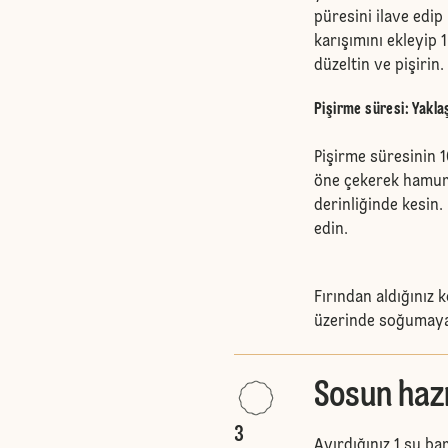
püresini ilave edip 
karışımını ekleyip 
düzeltin ve pişirin.
Pişirme süresi: Yakla
Pişirme süresinin 1
öne çekerek hamuru
derinliğinde kesin.
edin.
Fırından aldığınız k
üzerinde soğumaya
Sosun hazı
3
Ayırdığınız 1 su ba