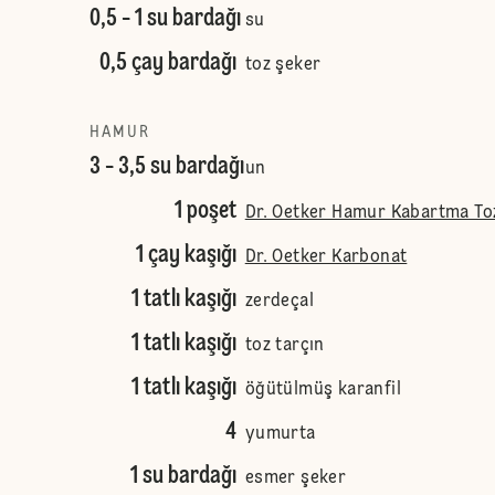
0,5 - 1 su bardağı
su
0,5 çay bardağı
toz şeker
HAMUR
3 - 3,5 su bardağı
un
1 poşet
Dr. Oetker Hamur Kabartma To
1 çay kaşığı
Dr. Oetker Karbonat
1 tatlı kaşığı
zerdeçal
1 tatlı kaşığı
toz tarçın
1 tatlı kaşığı
öğütülmüş karanfil
4
yumurta
1 su bardağı
esmer şeker