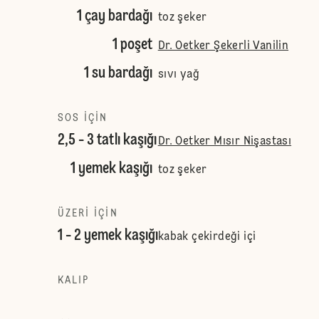
1 çay bardağı
toz şeker
1 poşet
Dr. Oetker Şekerli Vanilin
1 su bardağı
sıvı yağ
SOS IÇIN
2,5 - 3 tatlı kaşığı
Dr. Oetker Mısır Nişastası
1 yemek kaşığı
toz şeker
ÜZERI IÇIN
1 - 2 yemek kaşığı
kabak çekirdeği içi
KALIP