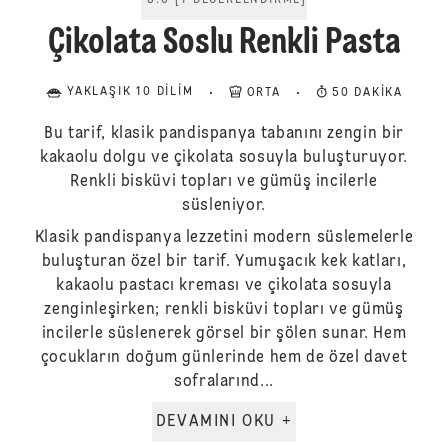
5.0
[
1
DEĞERLENDIRME
]
Çikolata Soslu Renkli Pasta
YAKLAŞIK 10 DILIM
ORTA
50 DAKIKA
Bu tarif, klasik pandispanya tabanını zengin bir
kakaolu dolgu ve çikolata sosuyla buluşturuyor.
Renkli bisküvi topları ve gümüş incilerle
süsleniyor.
Klasik pandispanya lezzetini modern süslemelerle
buluşturan özel bir tarif. Yumuşacık kek katları,
kakaolu pastacı kreması ve çikolata sosuyla
zenginleşirken; renkli bisküvi topları ve gümüş
incilerle süslenerek görsel bir şölen sunar. Hem
çocukların doğum günlerinde hem de özel davet
sofralarınd...
DEVAMINI OKU +