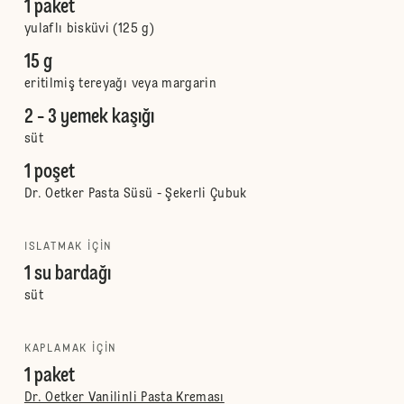
1 paket
yulaflı bisküvi (125 g)
15 g
eritilmiş tereyağı veya margarin
2 - 3 yemek kaşığı
süt
1 poşet
Dr. Oetker Pasta Süsü - Şekerli Çubuk
ISLATMAK IÇIN
1 su bardağı
süt
KAPLAMAK IÇIN
1 paket
Dr. Oetker Vanilinli Pasta Kreması