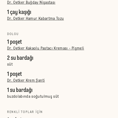
Dr. Oetker Buğday Nişastası
1 çay kaşığı
Dr. Oetker Hamur Kabartma Tozu
DOLGU
1 poşet
Dr. Oetker Kakaolu Pastacı Kreması - Pişmeli
2 su bardağı
süt
1 poşet
Dr. Oetker Krem Şanti
1 su bardağı
buzdolabında soğutulmuş süt
RENKLI TOPLAR IÇIN