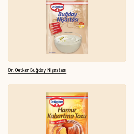
Dr. Oetker Buğday Nişastası