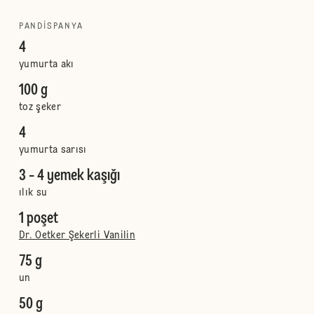
PANDISPANYA
4
yumurta akı
100 g
toz şeker
4
yumurta sarısı
3 - 4 yemek kaşığı
ılık su
1 poşet
Dr. Oetker Şekerli Vanilin
75 g
un
50 g