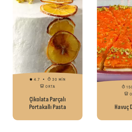
4.7
30 MIN
ORTA
15
Çikolata Parçalı
Portakallı Pasta
Havuç D