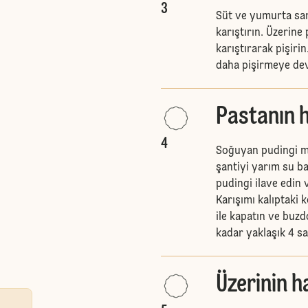
3
Süt ve yumurta sarıs
karıştırın. Üzerine
karıştırarak pişiri
daha pişirmeye dev
Pastanın h
4
Soğuyan pudingi mik
şantiyi yarım su ba
pudingi ilave edin 
Karışımı kalıptaki 
ile kapatın ve bu
kadar yaklaşık 4 sa
Üzerinin h