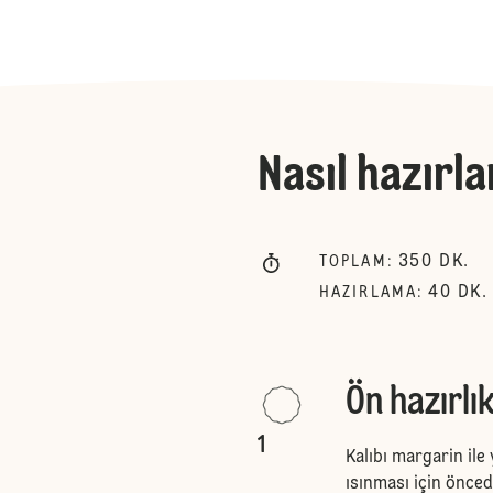
Nasıl hazırla
350
DK.
TOPLAM
:
40
DK.
HAZIRLAMA
:
Ön hazırlı
1
Kalıbı margarin ile 
ısınması için önced