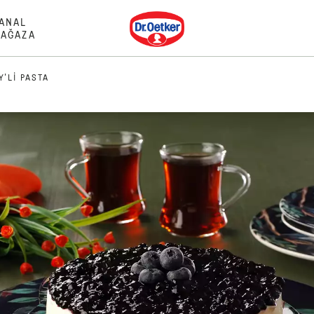
Dr. Oetker
ANAL
AĞAZA
'LI PASTA