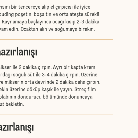
ını bir tencereye alıp el çırpıcısı ile iyice
 puding poşetini boşaltın ve orta ateşte sürekli
n. Kaynamaya başlayınca ocağı kısıp 2-3 dakika
am edin. Ocaktan alın ve soğumaya bırakın.
azırlanışı
ser ile 2 dakika çırpın. Ayrı bir kapta krem
rdağı soğuk süt ile 3-4 dakika çırpın. Üzerine
ve mikserin orta devrinde 2 dakika daha çırpın.
kekin üzerine döküp kaşık ile yayın. Streç film
zdolabının dondurucu bölümünde donuncaya
at bekletin.
azırlanışı