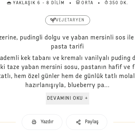
YAKLAŞIK 6 - 8 DILIM
ORTA
350 DK.
VEJETARYEN
erine, pudingli dolgu ve yaban mersinli sos ile
pasta tarifi
bademli kek tabanı ve kremalı vanilyalı puding d
eki taze yaban mersini sosu, pastanın hafif ve 
atlı, hem özel günler hem de günlük tatlı molala
hazırlanışıyla, blueberry pa...
DEVAMINI OKU +
Yazdır
Paylaş