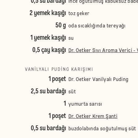
0,5 su bardağı
ince öğütülmüş kabuksuz bad
2 yemek kaşığı
toz şeker
50 g
oda sıcaklığında tereyağı
1 yemek kaşığı
su
0,5 çay kaşığı
Dr. Oetker Sıvı Aroma Verici - 
VANILYALI PUDING KARIŞIMI
1 poşet
Dr. Oetker Vanilyalı Puding
2,5 su bardağı
süt
1
yumurta sarısı
1 poşet
Dr. Oetker Krem Şanti
0,5 su bardağı
buzdolabında soğutulmuş süt