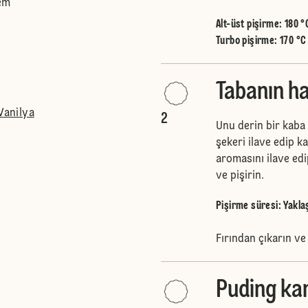
em
Alt-üst pişirme
:
180 °
Turbo pişirme
:
170 °C
Tabanın ha
Vanilya
2
Unu derin bir kaba
şekeri ilave edip ka
aromasını ilave edi
ve pişirin.
Pişirme süresi: Yaklaş
Fırından çıkarın v
Puding kar