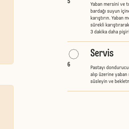
5
Yaban mersini ve to
bardağı suyun içine
karıştırın. Yaban m
sürekli karıştırara
3 dakika daha pişir
Servis
6
Pastayı dondurucud
alıp üzerine yaban 
süsleyin ve beklet