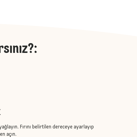
rsınız?
:
k
yağlayın. Fırını belirtilen dereceye ayarlayıp
en açın.