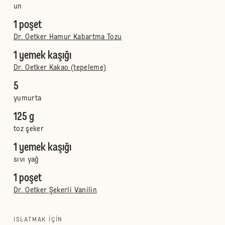
un
1 poşet
Dr. Oetker Hamur Kabartma Tozu
1 yemek kaşığı
Dr. Oetker Kakao (tepeleme)
5
yumurta
125 g
toz şeker
1 yemek kaşığı
sıvı yağ
1 poşet
Dr. Oetker Şekerli Vanilin
ISLATMAK IÇIN