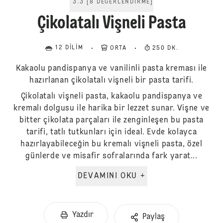
3.3
[
8
DEĞERLENDIRME
]
Çikolatalı Vişneli Pasta
12 DILIM
ORTA
250 DK.
Kakaolu pandispanya ve vanilinli pasta kreması ile
hazırlanan çikolatalı vişneli bir pasta tarifi.
Çikolatalı vişneli pasta, kakaolu pandispanya ve
kremalı dolgusu ile harika bir lezzet sunar. Vişne ve
bitter çikolata parçaları ile zenginleşen bu pasta
tarifi, tatlı tutkunları için ideal. Evde kolayca
hazırlayabileceğin bu kremalı vişneli pasta, özel
günlerde ve misafir sofralarında fark yarat...
DEVAMINI OKU +
Yazdır
Paylaş