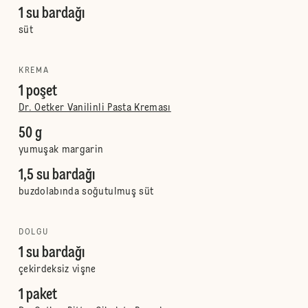
1 su bardağı
süt
KREMA
1 poşet
Dr. Oetker Vanilinli Pasta Kreması
50 g
yumuşak margarin
1,5 su bardağı
buzdolabında soğutulmuş süt
DOLGU
1 su bardağı
çekirdeksiz vişne
1 paket