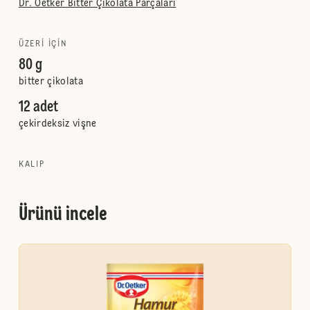
Dr. Oetker Bitter Çikolata Parçaları
ÜZERI IÇIN
80 g
bitter çikolata
12 adet
çekirdeksiz vişne
KALIP
Ürünü incele