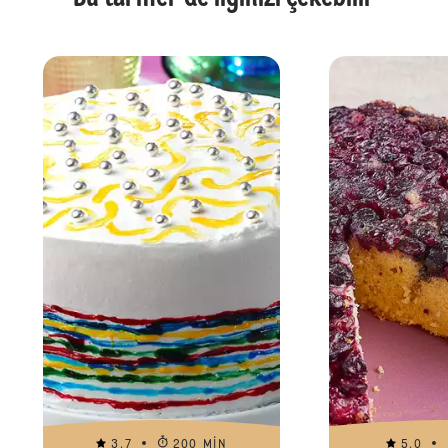
3.7
200 MIN
5.0