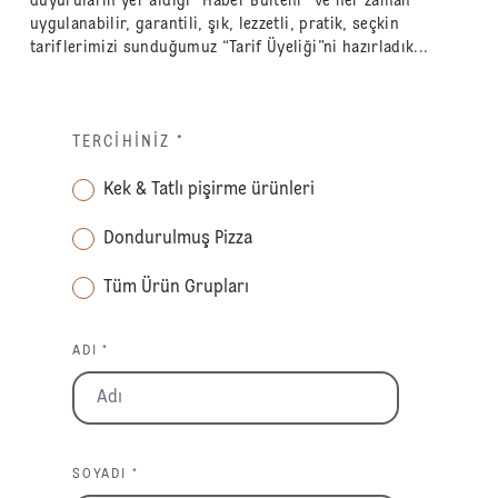
duyuruların yer aldığı “Haber Bülteni” ve her zaman
uygulanabilir, garantili, şık, lezzetli, pratik, seçkin
tariflerimizi sunduğumuz “Tarif Üyeliği”ni hazırladık...
TERCIHINIZ
*
Kek & Tatlı pişirme ürünleri
Dondurulmuş Pizza
Tüm Ürün Grupları
ADI *
SOYADI *