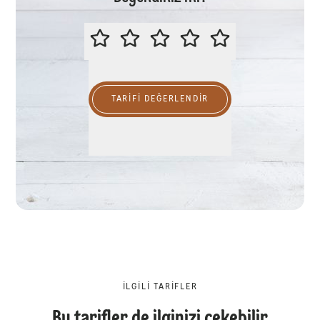
LÜTFEN BU TARİFİ DEĞERLENDİR
TARIFI DEĞERLENDİR
İLGILI TARIFLER
Bu tarifler de ilginizi çekebilir