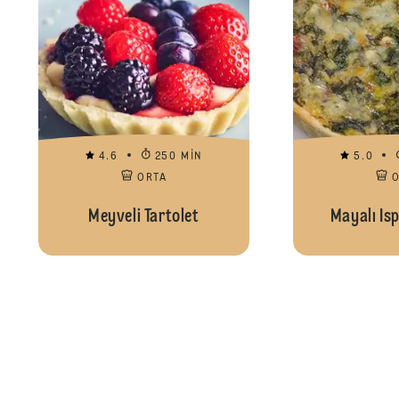
4.6
250 MIN
5.0
ORTA
Meyveli Tartolet
Mayalı Isp