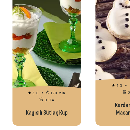
4.3
5.0
120 MIN
ORTA
Karda
Kayısılı Sütlaç Kup
Macar