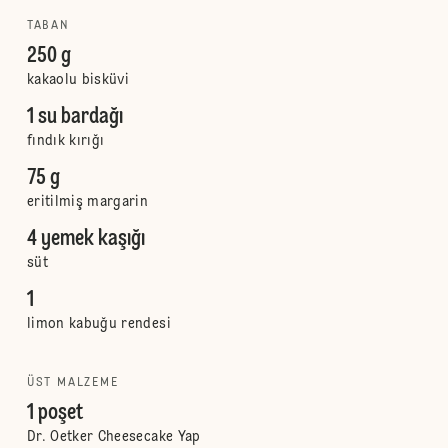
TABAN
250 g
kakaolu bisküvi
1 su bardağı
fındık kırığı
75 g
eritilmiş margarin
4 yemek kaşığı
süt
1
limon kabuğu rendesi
ÜST MALZEME
1 poşet
Dr. Oetker Cheesecake Yap