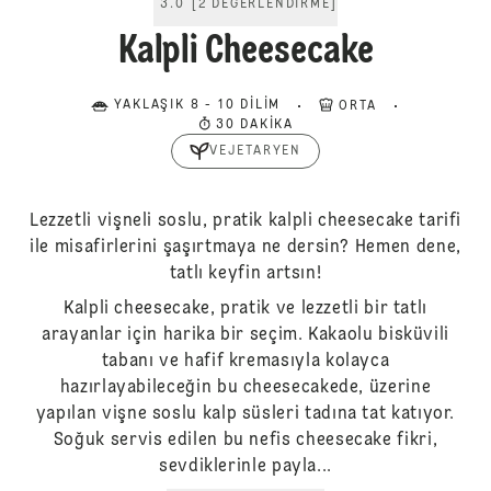
3.0
[
2
DEĞERLENDIRME
]
Kalpli Cheesecake
YAKLAŞIK 8 - 10 DILIM
ORTA
30 DAKIKA
VEJETARYEN
Lezzetli vişneli soslu, pratik kalpli cheesecake tarifi
ile misafirlerini şaşırtmaya ne dersin? Hemen dene,
tatlı keyfin artsın!
Kalpli cheesecake, pratik ve lezzetli bir tatlı
arayanlar için harika bir seçim. Kakaolu bisküvili
tabanı ve hafif kremasıyla kolayca
hazırlayabileceğin bu cheesecakede, üzerine
yapılan vişne soslu kalp süsleri tadına tat katıyor.
Soğuk servis edilen bu nefis cheesecake fikri,
sevdiklerinle payla...