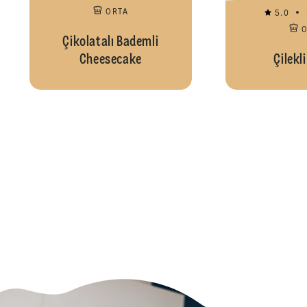
ORTA
5.0
Çikolatalı Bademli
Cheesecake
Çilekl