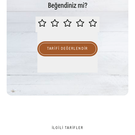
Beğendiniz mi?
LÜTFEN BU TARİFİ DEĞERLENDİR
TARIFI DEĞERLENDİR
İLGILI TARIFLER