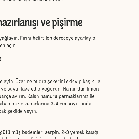
ıp arada karıştırarak soğutun.
zırlanışı ve pişirme
yağlayın. Fırını belirtilen dereceye ayarlayıp
en açın.
C
eleyin. Üzerine pudra şekerini ekleyip kaşık ile
ğı ve suyu ilave edip yoğurun. Hamurdan limon
arça ayırın. Kalan hamuru parmaklarınız ile
 tabanına ve kenarlarına 3-4 cm boyutunda
cak şekilde yayın.
ğütülmüş bademleri serpin. 2-3 yemek kaşığı