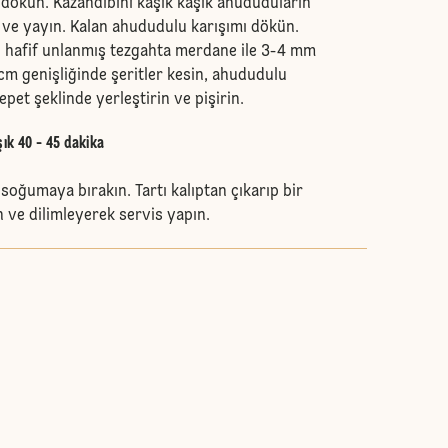
dökün. Kazandibini kaşık kaşık ahududuların
n ve yayın. Kalan ahududulu karışımı dökün.
 hafif unlanmış tezgahta merdane ile 3-4 mm
1 cm genişliğinde şeritler kesin, ahududulu
epet şeklinde yerleştirin ve pişirin.
şık 40 - 45 dakika
 soğumaya bırakın. Tartı kalıptan çıkarıp bir
n ve dilimleyerek servis yapın.