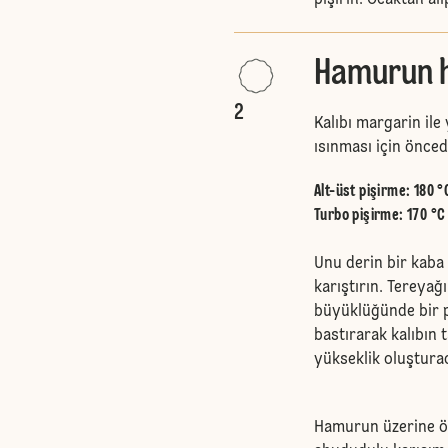
pişirin. Ocaktan al
Hamurun ha
2
Kalıbı margarin ile 
ısınması için önced
Alt-üst pişirme
:
180 °
Turbo pişirme
:
170 °C
Unu derin bir kaba 
karıştırın. Tereya
büyüklüğünde bir p
bastırarak kalıbın
yükseklik oluştura
Hamurun üzerine ö