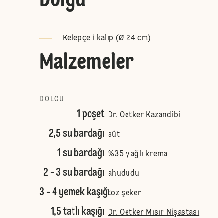
Dolgu
Kelepçeli kalıp (Ø 24 cm)
Malzemeler
DOLGU
1 poşet
Dr. Oetker Kazandibi
2,5 su bardağı
süt
1 su bardağı
%35 yağlı krema
2 - 3 su bardağı
ahududu
3 - 4 yemek kaşığı
toz şeker
1,5 tatlı kaşığı
Dr. Oetker Mısır Nişastası