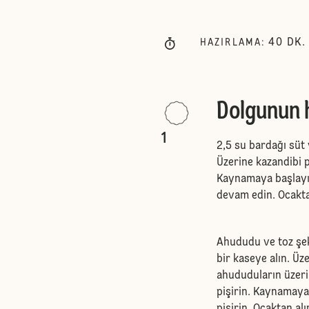
40
DK.
HAZIRLAMA
:
Dolgunun h
1
2,5 su bardağı süt 
Üzerine kazandibi po
Kaynamaya başlayın
devam edin. Ocakta
Ahududu ve toz şek
bir kaseye alın. Üze
ahududuların üzeri
pişirin. Kaynamaya