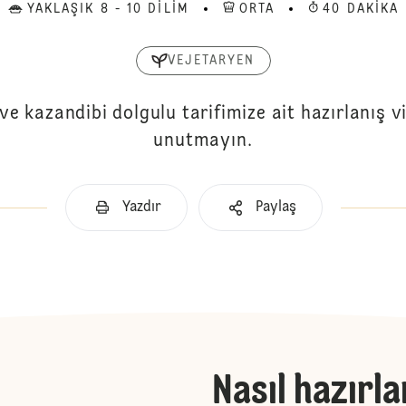
YAKLAŞIK 8 - 10 DILIM
ORTA
40 DAKIKA
VEJETARYEN
 kazandibi dolgulu tarifimize ait hazırlanış 
unutmayın.
Yazdır
Paylaş
Nasıl hazırla