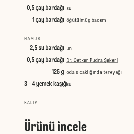
0,5 çay bardağı
su
1 çay bardağı
öğütülmüş badem
HAMUR
2,5 su bardağı
un
0,5 çay bardağı
Dr. Oetker Pudra Şekeri
125 g
oda sıcaklığında tereyağı
3 - 4 yemek kaşığı
su
KALIP
Ürünü incele