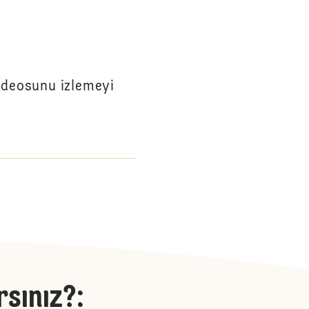
videosunu izlemeyi
rsınız?
: