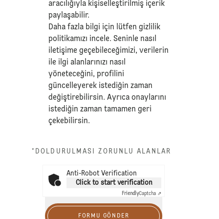
aracılığıyla kişiselleştirilmiş içerik
paylaşabilir.
Daha fazla bilgi için lütfen
gizlilik
politikamızı
incele. Seninle nasıl
iletişime geçebileceğimizi, verilerin
ile ilgi alanlarınızı nasıl
yöneteceğini, profilini
güncelleyerek istediğin zaman
değiştirebilirsin. Ayrıca onaylarını
istediğin zaman tamamen geri
çekebilirsin.
*DOLDURULMASI ZORUNLU ALANLAR
Anti-Robot Verification
Click to start verification
Friendly
Captcha ⇗
FORMU GÖNDER