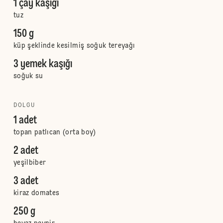
1 çay kaşığı
tuz
150 g
küp şeklinde kesilmiş soğuk tereyağı
3 yemek kaşığı
soğuk su
DOLGU
1 adet
topan patlıcan (orta boy)
2 adet
yeşilbiber
3 adet
kiraz domates
250 g