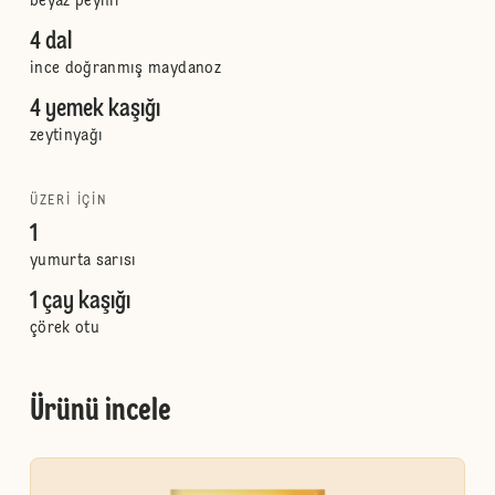
beyaz peynir
4 dal
ince doğranmış maydanoz
4 yemek kaşığı
zeytinyağı
ÜZERI IÇIN
1
yumurta sarısı
1 çay kaşığı
çörek otu
Ürünü incele