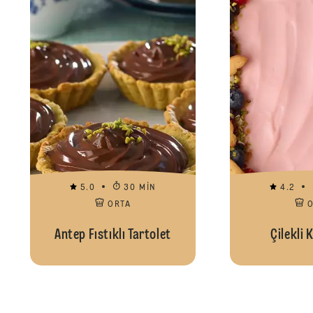
5.0
30 MIN
4.2
ORTA
Antep Fıstıklı Tartolet
Çilekli 