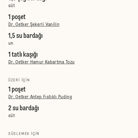
süt
1 poşet
Dr. Oetker Şekerli Vanilin
1,5 su bardağı
un
1 tatlı kaşığı
Dr. Oetker Hamur Kabartma Tozu
ÜZERI IÇIN
1 poşet
Dr. Oetker Antep Fıstıklı Puding
2 su bardağı
süt
SÜSLEMEK IÇIN