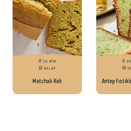
20 MIN
2
KOLAY
K
Matchalı Kek
Antep Fıstıkl