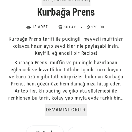
5.0
[
1
DEĞERLENDIRME
]
Kurbağa Prens
12 ADET
KOLAY
170 DK.
Kurbağa Prens tarifi ile pudingli, meyveli muffinler
kolayca hazırlayıp sevdiklerinle paylaşabilirsin.
Keyifli, eğlenceli bir Recipe!
Kurbağa Prens, muffin ve pudingle hazırlanan
eğlenceli ve lezzetli bir tatlıdır. İçinde kuru kayısı
ve kuru üzüm gibi tatlı sürprizler bulunan Kurbağa
Prens, hem gözünüze hem damağınıza hitap eder.
Antep fıstıklı puding ve çikolata süslemesi ile
renklenen bu tarif, kolay yapımıyla evde farklı bir...
DEVAMINI OKU +