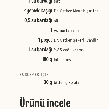
1 su bardağı
süt
2 yemek kaşığı
Dr. Oetker Mısır Nişastası
0,5 su bardağı
süt
1
yumurta sarısı
1 poşet
Dr. Oetker Şekerli Vanilin
1 su bardağı
%35 yağlı krema
180 g
labne peyniri
SÜSLEMEK IÇIN
30 g
bitter çikolata
Ürünü incele