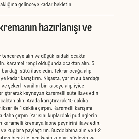
caklığına gelinceye kadar bekletin.
kremanın hazırlanışı ve
r tencereye alın ve düşük ısıdaki ocakta
tin. Karamel rengi olduğunda ocaktan alın. 5
u bardağı sütü ilave edin. Tekrar ocağa alıp
ye kadar karıştırın. Nişasta, yarım su bardağı
ve şekerli vanilini bir kaseye alıp iyice
karıştırarak kaynayan karamelli süte ilave edin.
caktan alın. Arada karıştırarak 10 dakika
ikser ile 1 dakika çırpın. Karamelli karışımı
ka daha çırpın. Yarısını kuplardaki pudinglerin
n karamelli kremaya labne peynirini ilave edin,
n ve kuplara paylaştırın. Buzdolabına alın ve 1-2
atayı bıçak ile ince kesip kupları süsleyin ve