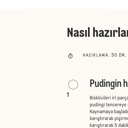
Nasıl hazırla
30
DK.
HAZIRLAMA
:
Pudingin h
1
Bisküvileri iri parç
pudingi tencereye a
Kaynamaya başladığ
karıştırarak pişir
karıştırarak 5 daki