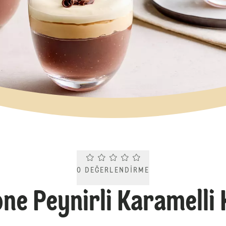
Current rating 0.0. Click to rate.
0
DEĞERLENDIRME
ne Peynirli Karamelli