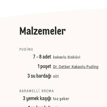
Malzemeler
PUDING
7 - 8 adet
kakaolu bisküvi
1 poşet
Dr. Oetker Kakaolu Puding
3 su bardağı
süt
KARAMELLI KREMA
3 yemek kaşığı
toz şeker