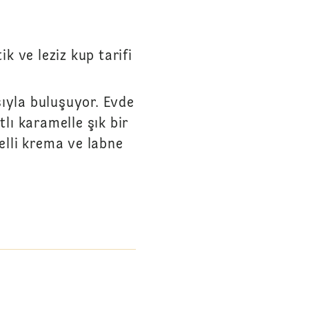
k ve leziz kup tarifi
sıyla buluşuyor. Evde
lı karamelle şık bir
lli krema ve labne