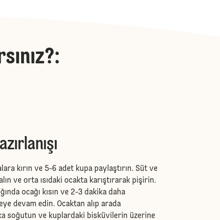
rsınız?
:
azırlanışı
alara kırın ve 5-6 adet kupa paylaştırın. Süt ve
lın ve orta ısıdaki ocakta karıştırarak pişirin.
ında ocağı kısın ve 2-3 dakika daha
meye devam edin. Ocaktan alıp arada
ka soğutun ve kuplardaki bisküvilerin üzerine