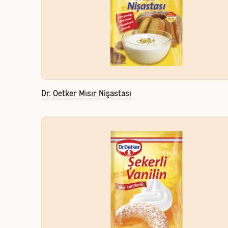
Dr. Oetker Mısır Nişastası