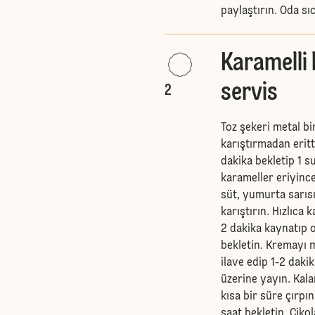
paylaştırın. Oda sı
Karamelli 
servis
2
Toz şekeri metal bi
karıştırmadan erit
dakika bekletip 1 s
karameller eriyince
süt, yumurta sarısı 
karıştırın. Hızlıca 
2 dakika kaynatıp o
bekletin. Kremayı m
ilave edip 1-2 daki
üzerine yayın. Kala
kısa bir süre çırpı
saat bekletin. Çikol