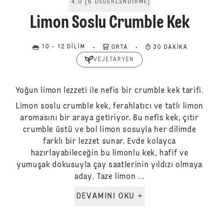
4.0
[
6
DEĞERLENDIRME
]
Limon Soslu Crumble Kek
10 - 12 DILIM
ORTA
30 DAKIKA
VEJETARYEN
Yoğun limon lezzeti ile nefis bir crumble kek tarifi.
Limon soslu crumble kek, ferahlatıcı ve tatlı limon
aromasını bir araya getiriyor. Bu nefis kek, çıtır
crumble üstü ve bol limon sosuyla her dilimde
farklı bir lezzet sunar. Evde kolayca
hazırlayabileceğin bu limonlu kek, hafif ve
yumuşak dokusuyla çay saatlerinin yıldızı olmaya
aday. Taze limon ...
DEVAMINI OKU +