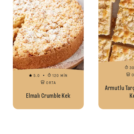
3
5.0
120 MIN
ORTA
Armutlu Tarç
Elmalı Crumble Kek
K