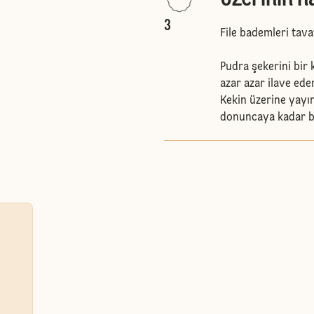
3
File bademleri tav
Pudra şekerini bir 
azar azar ilave ede
Kekin üzerine yayı
donuncaya kadar be