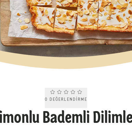
Current rating 0.0. Click to rate.
0
DEĞERLENDIRME
imonlu Bademli Diliml