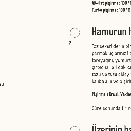
Alt-üst pişirme
:
190 °
Turbo pişirme
:
180 °C
Hamurun h
2
Toz şekeri derin bir
parmak uçlarınız i
tereyağını, yumurta
çırpıcısı ile 1 dak
tozu ve tuzu ekley
kalıba alın ve pişiri
zu
Pişirme süresi: Yakla
Süre sonunda fırın
Üzerinin h