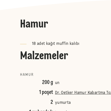
Hamur
18 adet kağıt muffin kalıbı
Malzemeler
HAMUR
200 g
un
1 poşet
Dr. Oetker Hamur Kabartma To
2
yumurta