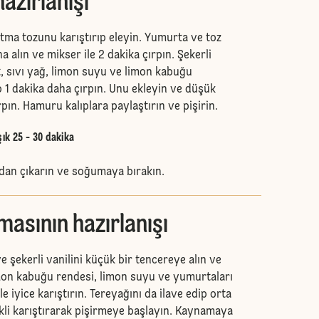
azırlanışı
ma tozunu karıştırıp eleyin. Yumurta ve toz
a alın ve mikser ile 2 dakika çırpın. Şekerli
t, sıvı yağ, limon suyu ve limon kabuğu
p 1 dakika daha çırpın. Unu ekleyin ve düşük
rpın. Hamuru kalıplara paylaştırın ve pişirin.
şık 25 - 30 dakika
dan çıkarın ve soğumaya bırakın.
asının hazırlanışı
ve şekerli vanilini küçük bir tencereye alın ve
Limon kabuğu rendesi, limon suyu ve yumurtaları
ile iyice karıştırın. Tereyağını da ilave edip orta
ekli karıştırarak pişirmeye başlayın. Kaynamaya