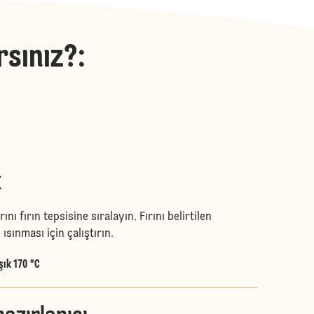
rsınız?
:
k
ını fırın tepsisine sıralayın. Fırını belirtilen
ısınması için çalıştırın.
şık 170 °C