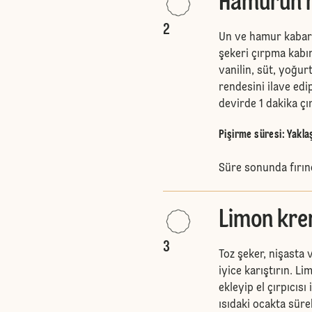
Hamurun h
2
Un ve hamur kabart
şekeri çırpma kabın
vanilin, süt, yoğur
rendesini ilave edi
devirde 1 dakika çı
Pişirme süresi: Yakla
Süre sonunda fırın
Limon krem
3
Toz şeker, nişasta 
iyice karıştırın. 
ekleyip el çırpıcısı 
ısıdaki ocakta sür