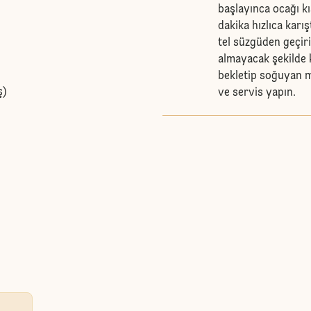
başlayınca ocağı kı
dakika hızlıca karı
tel süzgüden geçiri
almayacak şekilde k
bekletip soğuyan mu
ş)
ve servis yapın.