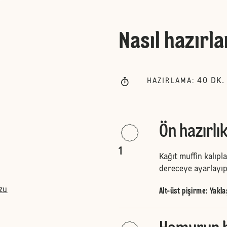
Nasıl hazırla
40
DK.
HAZIRLAMA
:
Ön hazırlı
1
Kağıt muffin kalıplar
dereceye ayarlayıp 
zu
Alt-üst pişirme
:
Yakla