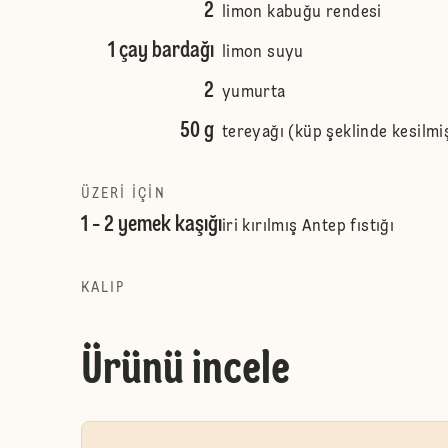
2
limon kabuğu rendesi
1 çay bardağı
limon suyu
2
yumurta
50 g
tereyağı (küp şeklinde kesilmi
ÜZERI IÇIN
1 - 2 yemek kaşığı
iri kırılmış Antep fıstığı
KALIP
Ürünü incele