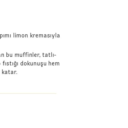
apımı limon kremasıyla
 bu muffinler, tatlı-
p fıstığı dokunuşu hem
 katar.