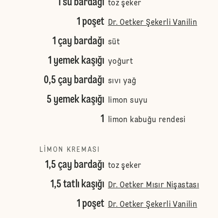
1 su bardağı
toz şeker
1 poşet
Dr. Oetker Şekerli Vanilin
1 çay bardağı
süt
1 yemek kaşığı
yoğurt
0,5 çay bardağı
sıvı yağ
5 yemek kaşığı
limon suyu
1
limon kabuğu rendesi
LIMON KREMASI
1,5 çay bardağı
toz şeker
1,5 tatlı kaşığı
Dr. Oetker Mısır Nişastası
1 poşet
Dr. Oetker Şekerli Vanilin