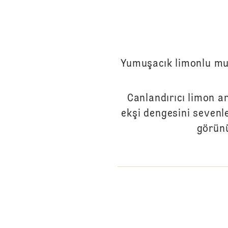
Yumuşacık limonlu muf
Canlandırıcı limon a
ekşi dengesini sevenl
görünü