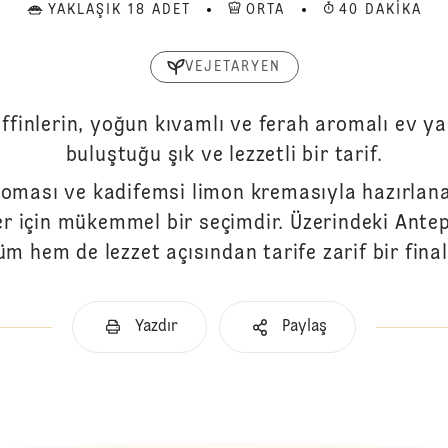
YAKLAŞIK 18 ADET
ORTA
40 DAKIKA
VEJETARYEN
finlerin, yoğun kıvamlı ve ferah aromalı ev y
buluştuğu şık ve lezzetli bir tarif.
roması ve kadifemsi limon kremasıyla hazırlanan
er için mükemmel bir seçimdir. Üzerindeki Ante
m hem de lezzet açısından tarife zarif bir final
Yazdır
Paylaş