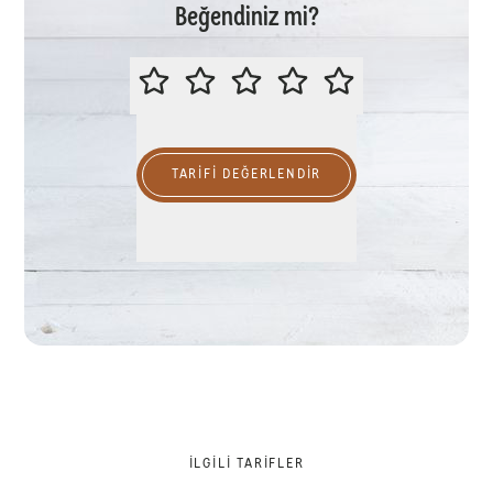
Beğendiniz mi?
LÜTFEN BU TARİFİ DEĞERLENDİR
TARIFI DEĞERLENDİR
İLGILI TARIFLER