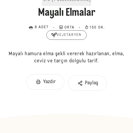
5.0
[
1
DEĞERLENDIRME
]
Mayalı Elmalar
8 ADET
ORTA
150 DK.
VEJETARYEN
Mayalı hamura elma şekli vererek hazırlanan, elma,
ceviz ve tarçın dolgulu tarif.
Yazdır
Paylaş