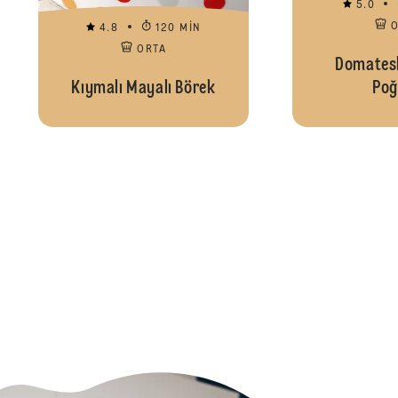
5.0
4.8
120 MIN
ORTA
Domatesl
Kıymalı Mayalı Börek
Poğ