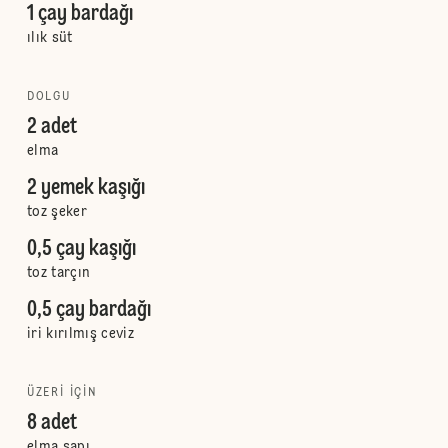
1 çay bardağı
ılık süt
DOLGU
2 adet
elma
2 yemek kaşığı
toz şeker
0,5 çay kaşığı
toz tarçın
0,5 çay bardağı
iri kırılmış ceviz
ÜZERI IÇIN
8 adet
elma sapı