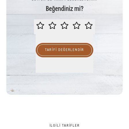
Beğendiniz mi?
LÜTFEN BU TARİFİ DEĞERLENDİR
TARIFI DEĞERLENDİR
İLGILI TARIFLER