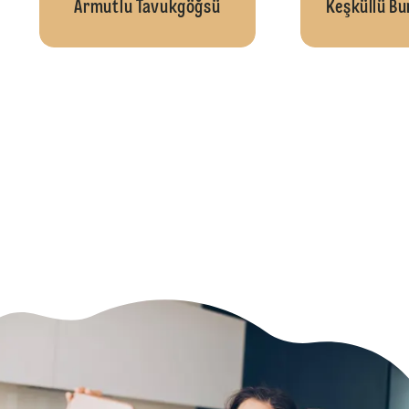
Armutlu Tavukgöğsü
Keşküllü Bu