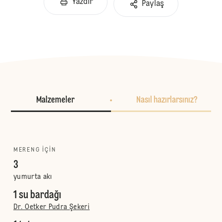
Yazdır
Paylaş
Malzemeler
Nasıl hazırlarsınız?
MERENG IÇIN
3
yumurta akı
1 su bardağı
Dr. Oetker Pudra Şekeri