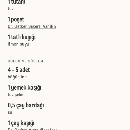
1 tutam
tuz
1 poşet
Dr. Oetker Şekerli Vanilin
1 tatlı kaşığı
limon suyu
DOLGU VE SÜSLEME
4 - 5 adet
böğürtlen
1 yemek kaşığı
toz şeker
0,5 çay bardağı
su
1 çay kaşığı